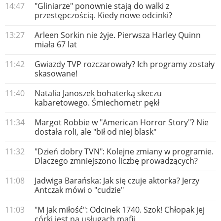
14:47
"Gliniarze" ponownie stają do walki z
przestępczością. Kiedy nowe odcinki?
13:27
Arleen Sorkin nie żyje. Pierwsza Harley Quinn
miała 67 lat
11:42
Gwiazdy TVP rozczarowały? Ich programy zostały
skasowane!
11:40
Natalia Janoszek bohaterką skeczu
kabaretowego. Śmiechometr pękł
11:34
Margot Robbie w "American Horror Story"? Nie
dostała roli, ale "bił od niej blask"
11:32
"Dzień dobry TVN": Kolejne zmiany w programie.
Dlaczego zmniejszono liczbę prowadzących?
11:08
Jadwiga Barańska: Jak się czuje aktorka? Jerzy
Antczak mówi o "cudzie"
11:03
"M jak miłość": Odcinek 1740. Szok! Chłopak jej
córki jest na usługach mafii