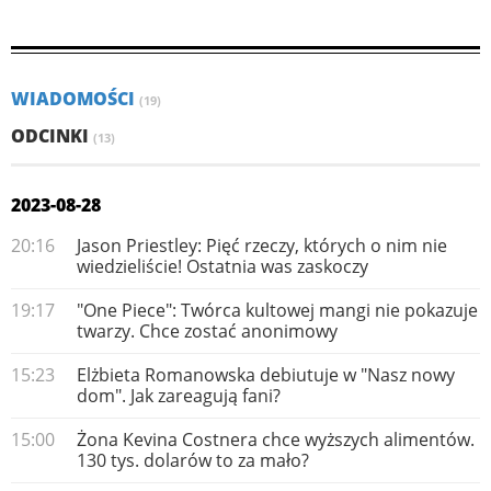
WIADOMOŚCI
(19)
ODCINKI
(13)
2023-08-28
20:16
Jason Priestley: Pięć rzeczy, których o nim nie
wiedzieliście! Ostatnia was zaskoczy
19:17
"One Piece": Twórca kultowej mangi nie pokazuje
twarzy. Chce zostać anonimowy
15:23
Elżbieta Romanowska debiutuje w "Nasz nowy
dom". Jak zareagują fani?
15:00
Żona Kevina Costnera chce wyższych alimentów.
130 tys. dolarów to za mało?