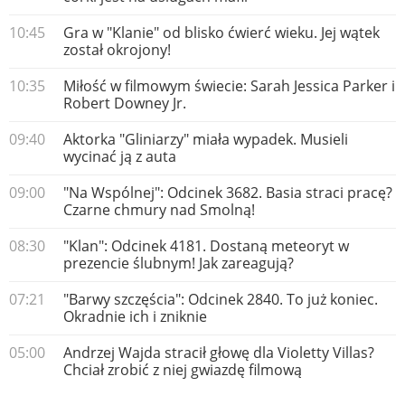
10:45
Gra w "Klanie" od blisko ćwierć wieku. Jej wątek
został okrojony!
10:35
Miłość w filmowym świecie: Sarah Jessica Parker i
Robert Downey Jr.
09:40
Aktorka "Gliniarzy" miała wypadek. Musieli
wycinać ją z auta
09:00
"Na Wspólnej": Odcinek 3682. Basia straci pracę?
Czarne chmury nad Smolną!
08:30
"Klan": Odcinek 4181. Dostaną meteoryt w
prezencie ślubnym! Jak zareagują?
07:21
"Barwy szczęścia": Odcinek 2840. To już koniec.
Okradnie ich i zniknie
05:00
Andrzej Wajda stracił głowę dla Violetty Villas?
Chciał zrobić z niej gwiazdę filmową