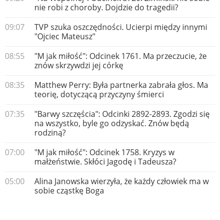
nie robi z choroby. Dojdzie do tragedii?
09:07
TVP szuka oszczędności. Ucierpi między innymi
"Ojciec Mateusz"
08:55
"M jak miłość": Odcinek 1761. Ma przeczucie, że
znów skrzywdzi jej córkę
08:35
Matthew Perry: Była partnerka zabrała głos. Ma
teorię, dotyczącą przyczyny śmierci
07:35
"Barwy szczęścia": Odcinki 2892-2893. Zgodzi się
na wszystko, byle go odzyskać. Znów będą
rodziną?
07:00
"M jak miłość": Odcinek 1758. Kryzys w
małżeństwie. Skłóci Jagodę i Tadeusza?
05:00
Alina Janowska wierzyła, że każdy człowiek ma w
sobie cząstkę Boga