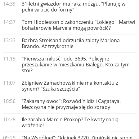
14:39
31-letni gwiazdor ma raka mózgu. "Planuję w
pełni wrócić do formy"
14:37
Tom Hiddleston o zakończeniu "Lokiego". Martwi
bohaterowie Marvela mogą powrócić?
13:33
Barbra Streisand odrzuciła zaloty Marlona
Brando. Aż trzykrotnie
11:19
"Pierwsza miłość" odc. 3695. Policyjne
przeszukanie w mieszkaniu Białego. Kto za tym
stoi?
11:07
Zbigniew Zamachowski nie ma kontaktu z
synem? "Szuka szczęścia"
10:56
"Zakazany owoc": Rozwód Yildiz i Cagataya.
Mężczyzna nie przyznaje się do zdrady
10:28
Ile zarabia Marcin Prokop? Te kwoty robią
wrażenie!
09:29
"Na Wspólnej": Odcinek 3720. Zimiński nic sobie