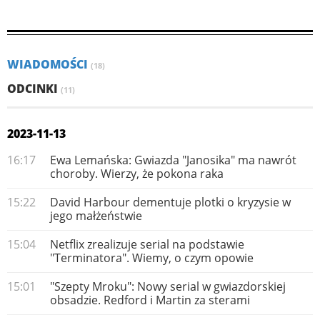
WIADOMOŚCI
(18)
ODCINKI
(11)
2023-11-13
16:17
Ewa Lemańska: Gwiazda "Janosika" ma nawrót
choroby. Wierzy, że pokona raka
15:22
David Harbour dementuje plotki o kryzysie w
jego małżeństwie
15:04
Netflix zrealizuje serial na podstawie
"Terminatora". Wiemy, o czym opowie
15:01
"Szepty Mroku": Nowy serial w gwiazdorskiej
obsadzie. Redford i Martin za sterami