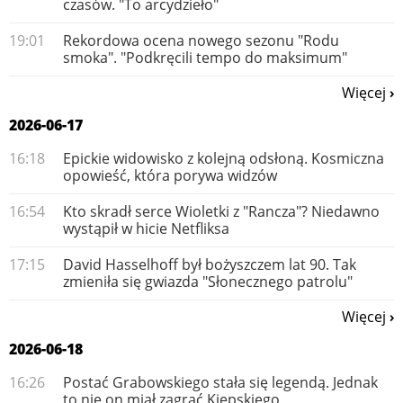
czasów. "To arcydzieło"
19:01
Rekordowa ocena nowego sezonu "Rodu
smoka". "Podkręcili tempo do maksimum"
Więcej
2026-06-17
16:18
Epickie widowisko z kolejną odsłoną. Kosmiczna
opowieść, która porywa widzów
16:54
Kto skradł serce Wioletki z "Rancza"? Niedawno
wystąpił w hicie Netfliksa
17:15
David Hasselhoff był bożyszczem lat 90. Tak
zmieniła się gwiazda "Słonecznego patrolu"
Więcej
2026-06-18
16:26
Postać Grabowskiego stała się legendą. Jednak
to nie on miał zagrać Kiepskiego