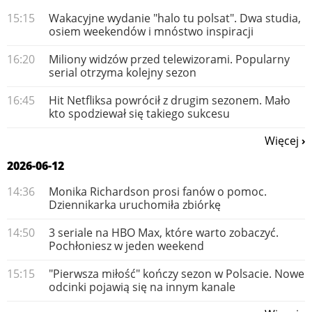
15:15
Wakacyjne wydanie "halo tu polsat". Dwa studia,
osiem weekendów i mnóstwo inspiracji
16:20
Miliony widzów przed telewizorami. Popularny
serial otrzyma kolejny sezon
16:45
Hit Netfliksa powrócił z drugim sezonem. Mało
kto spodziewał się takiego sukcesu
Więcej
2026-06-12
14:36
Monika Richardson prosi fanów o pomoc.
Dziennikarka uruchomiła zbiórkę
14:50
3 seriale na HBO Max, które warto zobaczyć.
Pochłoniesz w jeden weekend
15:15
"Pierwsza miłość" kończy sezon w Polsacie. Nowe
odcinki pojawią się na innym kanale