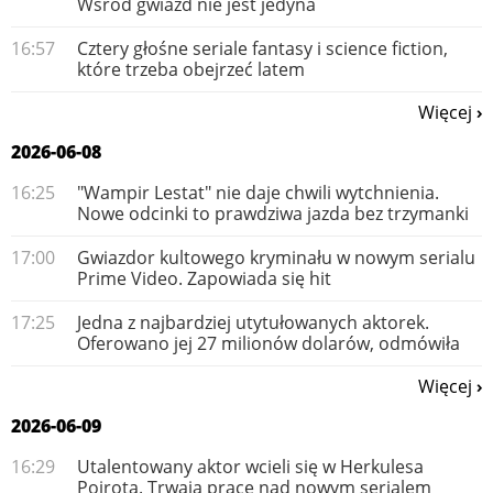
Wsród gwiazd nie jest jedyna
16:57
Cztery głośne seriale fantasy i science fiction,
które trzeba obejrzeć latem
Więcej
2026-06-08
16:25
"Wampir Lestat" nie daje chwili wytchnienia.
Nowe odcinki to prawdziwa jazda bez trzymanki
17:00
Gwiazdor kultowego kryminału w nowym serialu
Prime Video. Zapowiada się hit
17:25
Jedna z najbardziej utytułowanych aktorek.
Oferowano jej 27 milionów dolarów, odmówiła
Więcej
2026-06-09
16:29
Utalentowany aktor wcieli się w Herkulesa
Poirota. Trwają prace nad nowym serialem