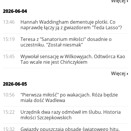
Więcej
2026-06-04
13:46
Hannah Waddingham dementuje plotki. Co
naprawdę łączy ją z gwiazdorem "Teda Lasso"?
15:19
Teresa z "Sanatorium miłości" dosadnie o
uczestniku. "Został niesmak"
15:45
Wywołał sensację w Wilkowyjach. Odtwórca Kao
Tao wcale nie jest Chińczykiem
Więcej
2026-06-05
10:56
"Pierwsza miłość" po wakacjach. Róża będzie
miała dość Wadlewa
15:22
Urzędnik dwa razy odmówił im ślubu. Historia
miłości Szczepkowskich
15:32
Gwiazdy opuszczają obsadę światowego hitu.