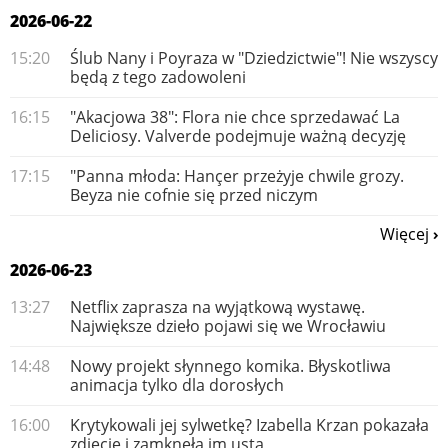
2026-06-22
15:20
Ślub Nany i Poyraza w "Dziedzictwie"! Nie wszyscy
będą z tego zadowoleni
16:15
"Akacjowa 38": Flora nie chce sprzedawać La
Deliciosy. Valverde podejmuje ważną decyzję
17:15
"Panna młoda: Hançer przeżyje chwile grozy.
Beyza nie cofnie się przed niczym
Więcej
2026-06-23
13:27
Netflix zaprasza na wyjątkową wystawę.
Największe dzieło pojawi się we Wrocławiu
14:48
Nowy projekt słynnego komika. Błyskotliwa
animacja tylko dla dorosłych
16:00
Krytykowali jej sylwetkę? Izabella Krzan pokazała
zdjęcie i zamknęła im usta