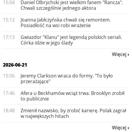
15:04
Daniel Olbrychski jest wielkim fanem "Rancza".
Chwali szczególnie jednego aktora
15:12
Joanna Jabłczyńska chwali się remontem.
Posiadłość na wsi robi wrażenie
17:13
Gwiazdor "Klanu" jest legendą polskich seriali.
Córka idzie w jego ślady
Więcej
2026-06-21
15:56
Jeremy Clarkson wraca do formy. "To było
przerażające"
17:46
Afera u Beckhamów wciąż trwa. Brooklyn zrobił
to publicznie
18:48
Zmienił nazwisko, by zrobić karierę. Polak zagrał
w największych hitach
Więcej