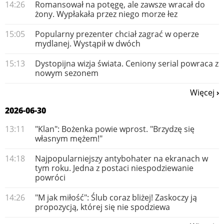
14:26
Romansował na potęgę, ale zawsze wracał do
żony. Wypłakała przez niego morze łez
15:05
Popularny prezenter chciał zagrać w operze
mydlanej. Wystąpił w dwóch
15:13
Dystopijna wizja świata. Ceniony serial powraca z
nowym sezonem
Więcej
2026-06-30
13:11
"Klan": Bożenka powie wprost. "Brzydzę się
własnym mężem!"
14:18
Najpopularniejszy antybohater na ekranach w
tym roku. Jedna z postaci niespodziewanie
powróci
14:26
"M jak miłość": Ślub coraz bliżej! Zaskoczy ją
propozycją, której się nie spodziewa