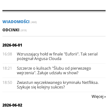
WIADOMOŚCI
(460)
ODCINKI
(819)
2026-06-01
16:08
Wzruszający hołd w finale "Euforii". Tak serial
pożegnał Angusa Clouda
18:21
Szczerze o kulisach "Ślubu od pierwszego
wejrzenia". Żałuje udziału w show?
18:50
Zwiastun wyczekiwanego kryminału Netfliksa.
Szykuje się kolejny sukces?
Więcej
2026-06-02