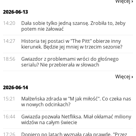
Więcej
2026-06-13
14:20
Dała sobie tylko jedną szansę. Zrobiła to, żeby
potem nie żałować
14:27
Historia tej postaci w "The Pitt" obierze inny
kierunek. Będzie jej mniej w trzecim sezonie?
18:56
Gwiazdor z problemami wróci do głośnego
serialu? Nie przebierała w słowach
Więcej
2026-06-14
15:21
Małżeńska zdrada w "M jak miłość". Co czeka nas
w nowych odcinkach?
16:44
Gwiazda pozwała Netfliksa. Miał okłamać miliony
widzów na całym świecie
17:26
Dopiero po latach wyznała całą prawdę. "Przez