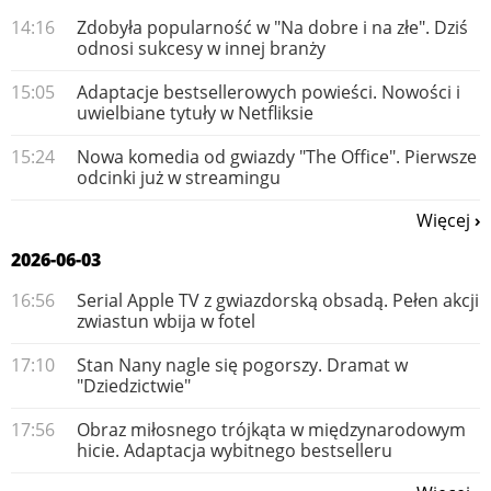
14:16
Zdobyła popularność w "Na dobre i na złe". Dziś
odnosi sukcesy w innej branży
15:05
Adaptacje bestsellerowych powieści. Nowości i
uwielbiane tytuły w Netfliksie
15:24
Nowa komedia od gwiazdy "The Office". Pierwsze
odcinki już w streamingu
Więcej
2026-06-03
16:56
Serial Apple TV z gwiazdorską obsadą. Pełen akcji
zwiastun wbija w fotel
17:10
Stan Nany nagle się pogorszy. Dramat w
"Dziedzictwie"
17:56
Obraz miłosnego trójkąta w międzynarodowym
hicie. Adaptacja wybitnego bestselleru