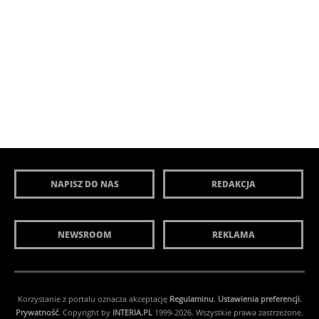
NAPISZ DO NAS
REDAKCJA
NEWSROOM
REKLAMA
Korzystanie z portalu oznacza akceptację
Regulaminu
.
Ustawienia preferencji.
Prywatność
. Copyright by
INTERIA.PL
1999-2026. Wszystkie prawa zastrzeżone.