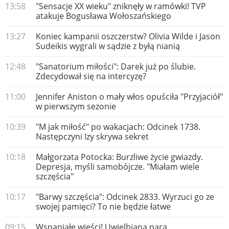
13:58
"Sensacje XX wieku" zniknęły w ramówki! TVP
atakuje Bogusława Wołoszańskiego
13:27
Koniec kampanii oszczerstw? Olivia Wilde i Jason
Sudeikis wygrali w sądzie z byłą nianią
12:48
"Sanatorium miłości": Darek już po ślubie.
Zdecydował się na intercyzę?
11:00
Jennifer Aniston o mały włos opuściła "Przyjaciół"
w pierwszym sezonie
10:39
"M jak miłość" po wakacjach: Odcinek 1738.
Następczyni Izy skrywa sekret
10:18
Małgorzata Potocka: Burzliwe życie gwiazdy.
Depresja, myśli samobójcze. "Miałam wiele
szczęścia"
10:17
"Barwy szczęścia": Odcinek 2833. Wyrzuci go ze
swojej pamięci? To nie będzie łatwe
09:15
Wspaniałe wieści! Uwielbiana para