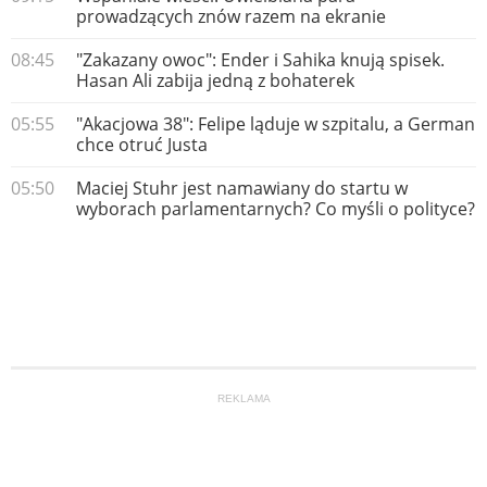
prowadzących znów razem na ekranie
08:45
"Zakazany owoc": Ender i Sahika knują spisek.
Hasan Ali zabija jedną z bohaterek
05:55
"Akacjowa 38": Felipe ląduje w szpitalu, a German
chce otruć Justa
05:50
Maciej Stuhr jest namawiany do startu w
wyborach parlamentarnych? Co myśli o polityce?
REKLAMA