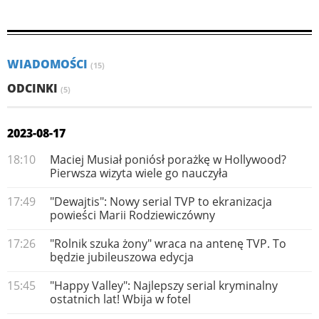
WIADOMOŚCI
(15)
ODCINKI
(5)
2023-08-17
18:10
Maciej Musiał poniósł porażkę w Hollywood?
Pierwsza wizyta wiele go nauczyła
17:49
"Dewajtis": Nowy serial TVP to ekranizacja
powieści Marii Rodziewiczówny
17:26
"Rolnik szuka żony" wraca na antenę TVP. To
będzie jubileuszowa edycja
15:45
"Happy Valley": Najlepszy serial kryminalny
ostatnich lat! Wbija w fotel