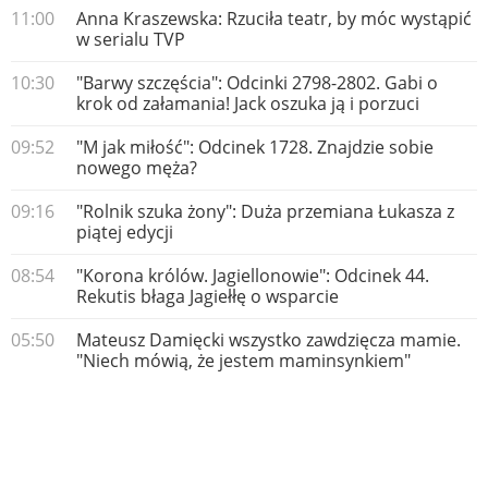
11:00
Anna Kraszewska: Rzuciła teatr, by móc wystąpić
w serialu TVP
10:30
"Barwy szczęścia": Odcinki 2798-2802. Gabi o
krok od załamania! Jack oszuka ją i porzuci
09:52
"M jak miłość": Odcinek 1728. Znajdzie sobie
nowego męża?
09:16
"Rolnik szuka żony": Duża przemiana Łukasza z
piątej edycji
08:54
"Korona królów. Jagiellonowie": Odcinek 44.
Rekutis błaga Jagiełłę o wsparcie
05:50
Mateusz Damięcki wszystko zawdzięcza mamie.
"Niech mówią, że jestem maminsynkiem"