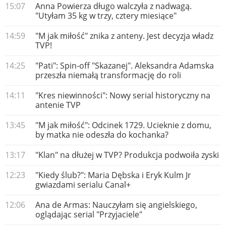
15:07
Anna Powierza długo walczyła z nadwagą.
"Utyłam 35 kg w trzy, cztery miesiące"
14:59
"M jak miłość" znika z anteny. Jest decyzja władz
TVP!
14:25
"Pati": Spin-off "Skazanej". Aleksandra Adamska
przeszła niemałą transformację do roli
14:11
"Kres niewinności": Nowy serial historyczny na
antenie TVP
13:45
"M jak miłość": Odcinek 1729. Ucieknie z domu,
by matka nie odeszła do kochanka?
13:17
"Klan" na dłużej w TVP? Produkcja podwoiła zyski
12:23
"Kiedy ślub?": Maria Dębska i Eryk Kulm Jr
gwiazdami serialu Canal+
12:06
Ana de Armas: Nauczyłam się angielskiego,
oglądając serial "Przyjaciele"