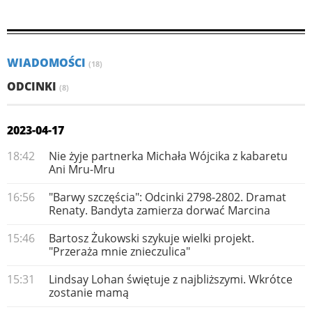
WIADOMOŚCI
(18)
ODCINKI
(8)
2023-04-17
18:42
Nie żyje partnerka Michała Wójcika z kabaretu
Ani Mru-Mru
16:56
"Barwy szczęścia": Odcinki 2798-2802. Dramat
Renaty. Bandyta zamierza dorwać Marcina
15:46
Bartosz Żukowski szykuje wielki projekt.
"Przeraża mnie znieczulica"
15:31
Lindsay Lohan świętuje z najbliższymi. Wkrótce
zostanie mamą