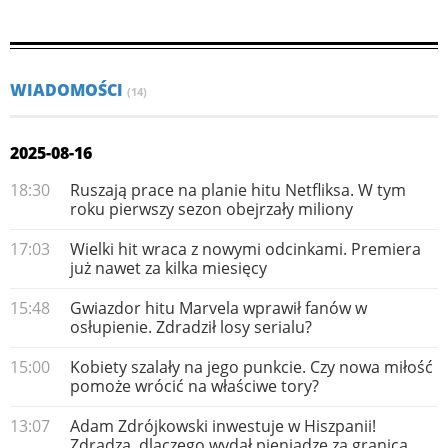
WIADOMOŚCI
(14)
2025-08-16
18:30
Ruszają prace na planie hitu Netfliksa. W tym
roku pierwszy sezon obejrzały miliony
17:03
Wielki hit wraca z nowymi odcinkami. Premiera
już nawet za kilka miesięcy
15:48
Gwiazdor hitu Marvela wprawił fanów w
osłupienie. Zdradził losy serialu?
15:00
Kobiety szalały na jego punkcie. Czy nowa miłość
pomoże wrócić na właściwe tory?
13:07
Adam Zdrójkowski inwestuje w Hiszpanii!
Zdradza, dlaczego wydał pieniądze za granicą