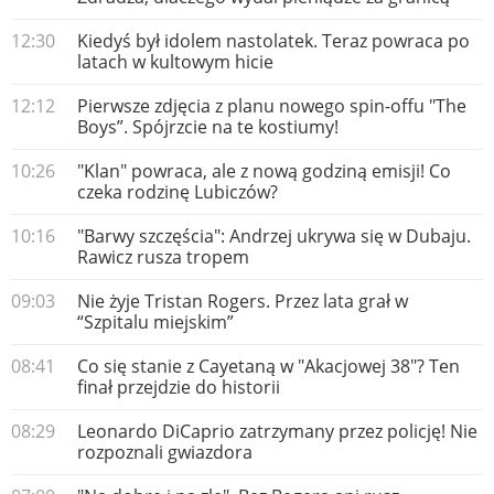
12:30
Kiedyś był idolem nastolatek. Teraz powraca po
latach w kultowym hicie
12:12
Pierwsze zdjęcia z planu nowego spin-offu "The
Boys”. Spójrzcie na te kostiumy!
10:26
"Klan" powraca, ale z nową godziną emisji! Co
czeka rodzinę Lubiczów?
10:16
"Barwy szczęścia": Andrzej ukrywa się w Dubaju.
Rawicz rusza tropem
09:03
Nie żyje Tristan Rogers. Przez lata grał w
“Szpitalu miejskim”
08:41
Co się stanie z Cayetaną w "Akacjowej 38"? Ten
finał przejdzie do historii
08:29
Leonardo DiCaprio zatrzymany przez policję! Nie
rozpoznali gwiazdora