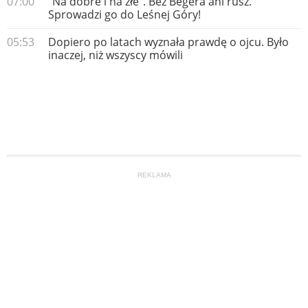
07:00
"Na dobre i na złe". Bez Begera ani rusz.
Sprowadzi go do Leśnej Góry!
05:53
Dopiero po latach wyznała prawdę o ojcu. Było
inaczej, niż wszyscy mówili
REKLAMA