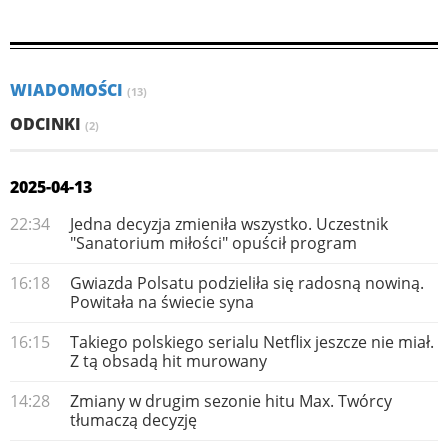
WIADOMOŚCI
(13)
ODCINKI
(2)
2025-04-13
22:34
Jedna decyzja zmieniła wszystko. Uczestnik
"Sanatorium miłości" opuścił program
16:18
Gwiazda Polsatu podzieliła się radosną nowiną.
Powitała na świecie syna
16:15
Takiego polskiego serialu Netflix jeszcze nie miał.
Z tą obsadą hit murowany
14:28
Zmiany w drugim sezonie hitu Max. Twórcy
tłumaczą decyzję