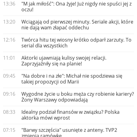
13:36
"M jak miłość": Ona żyje! Już nigdy nie spuści jej z
oczu!
13:20
Wciągają od pierwszej minuty. Seriale akcji, które
nie dają wam złapać oddechu
12:16
Twórca hitu tej wiosny krótko odparł zarzuty. To
serial dla wszystkich
11:01
Aktorki ujawniają kulisy swojej relacji.
Zaprzyjaźniły się na planie!
09:45
"Na dobre i na złe": Michał nie spodziewa się
takiej propozycji od Marii
09:16
Wygodne życie u boku męża czy robienie kariery?
Żony Warszawy odpowiadają
08:33
Idealny podział finansów w związku? Polska
aktorka mówi wprost
07:15
"Barwy szczęścia" usunięte z anteny. TVP2
zmienia ramówkę