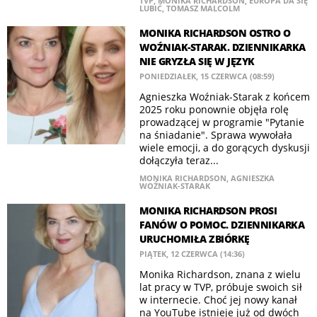
TVP
,
MONIKA RICHARDSON
,
EUROPA DA SIĘ
LUBIĆ
,
TOMASZ MALCOLM
MONIKA RICHARDSON OSTRO O
WOŹNIAK-STARAK. DZIENNIKARKA
NIE GRYZŁA SIĘ W JĘZYK
PONIEDZIAŁEK, 15 CZERWCA (08:59)
Agnieszka Woźniak-Starak z końcem
2025 roku ponownie objęła rolę
prowadzącej w programie "Pytanie
na śniadanie". Sprawa wywołała
wiele emocji, a do gorących dyskusji
dołączyła teraz...
MONIKA RICHARDSON
,
AGNIESZKA
WOŹNIAK-STARAK
MONIKA RICHARDSON PROSI
FANÓW O POMOC. DZIENNIKARKA
URUCHOMIŁA ZBIÓRKĘ
PIĄTEK, 12 CZERWCA (14:36)
Monika Richardson, znana z wielu
lat pracy w TVP, próbuje swoich sił
w internecie. Choć jej nowy kanał
na YouTube istnieje już od dwóch