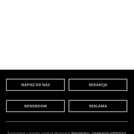
NAPISZ DO NAS
REDAKCJA
NEWSROOM
REKLAMA
Korzystanie z portalu oznacza akceptację
Regulaminu
.
Ustawienia preferencji.