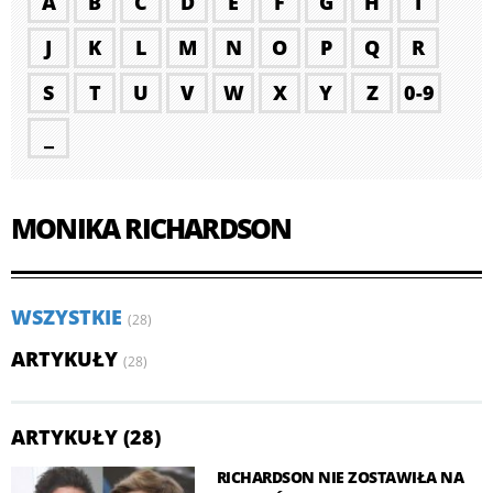
A
B
C
D
E
F
G
H
I
J
K
L
M
N
O
P
Q
R
S
T
U
V
W
X
Y
Z
0-9
_
MONIKA RICHARDSON
WSZYSTKIE
(28)
ARTYKUŁY
(28)
ARTYKUŁY (28)
RICHARDSON NIE ZOSTAWIŁA NA