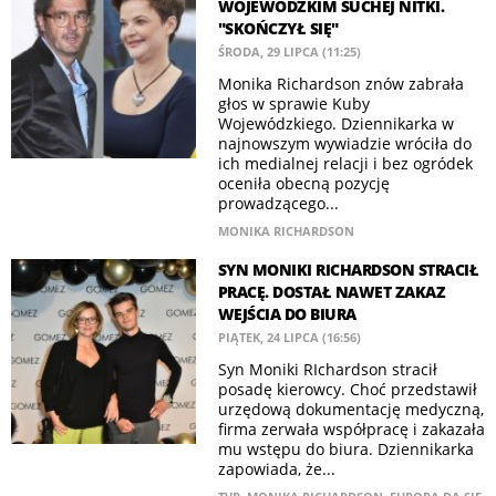
WOJEWÓDZKIM SUCHEJ NITKI.
"SKOŃCZYŁ SIĘ"
ŚRODA, 29 LIPCA (11:25)
Monika Richardson znów zabrała
głos w sprawie Kuby
Wojewódzkiego. Dziennikarka w
najnowszym wywiadzie wróciła do
ich medialnej relacji i bez ogródek
oceniła obecną pozycję
prowadzącego...
MONIKA RICHARDSON
SYN MONIKI RICHARDSON STRACIŁ
PRACĘ. DOSTAŁ NAWET ZAKAZ
WEJŚCIA DO BIURA
PIĄTEK, 24 LIPCA (16:56)
Syn Moniki RIchardson stracił
posadę kierowcy. Choć przedstawił
urzędową dokumentację medyczną,
firma zerwała współpracę i zakazała
mu wstępu do biura. Dziennikarka
zapowiada, że...