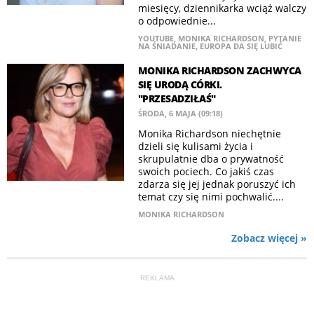
miesięcy, dziennikarka wciąż walczy
o odpowiednie...
YOUTUBE
,
MONIKA RICHARDSON
,
PYTANIE
NA ŚNIADANIE
,
EUROPA DA SIĘ LUBIĆ
MONIKA RICHARDSON ZACHWYCA
SIĘ URODĄ CÓRKI.
"PRZESADZIŁAŚ"
ŚRODA, 6 MAJA (09:18)
Monika Richardson niechętnie
dzieli się kulisami życia i
skrupulatnie dba o prywatność
swoich pociech. Co jakiś czas
zdarza się jej jednak poruszyć ich
temat czy się nimi pochwalić....
MONIKA RICHARDSON
Zobacz więcej »
REKLAMA