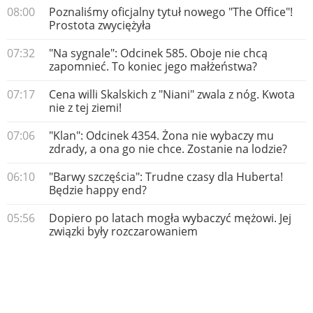
08:00
Poznaliśmy oficjalny tytuł nowego "The Office"!
Prostota zwyciężyła
07:32
"Na sygnale": Odcinek 585. Oboje nie chcą
zapomnieć. To koniec jego małżeństwa?
07:17
Cena willi Skalskich z "Niani" zwala z nóg. Kwota
nie z tej ziemi!
07:06
"Klan": Odcinek 4354. Żona nie wybaczy mu
zdrady, a ona go nie chce. Zostanie na lodzie?
06:10
"Barwy szczęścia": Trudne czasy dla Huberta!
Będzie happy end?
05:56
Dopiero po latach mogła wybaczyć mężowi. Jej
związki były rozczarowaniem