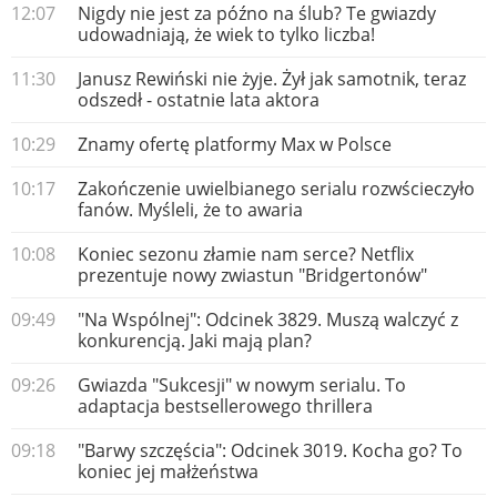
12:07
Nigdy nie jest za późno na ślub? Te gwiazdy
udowadniają, że wiek to tylko liczba!
11:30
Janusz Rewiński nie żyje. Żył jak samotnik, teraz
odszedł - ostatnie lata aktora
10:29
Znamy ofertę platformy Max w Polsce
10:17
Zakończenie uwielbianego serialu rozwścieczyło
fanów. Myśleli, że to awaria
10:08
Koniec sezonu złamie nam serce? Netflix
prezentuje nowy zwiastun "Bridgertonów"
09:49
"Na Wspólnej": Odcinek 3829. Muszą walczyć z
konkurencją. Jaki mają plan?
09:26
Gwiazda "Sukcesji" w nowym serialu. To
adaptacja bestsellerowego thrillera
09:18
"Barwy szczęścia": Odcinek 3019. Kocha go? To
koniec jej małżeństwa