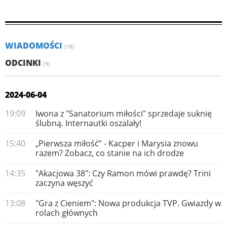
WIADOMOŚCI
(18)
ODCINKI
(9)
2024-06-04
19:09
Iwona z "Sanatorium miłości" sprzedaje suknię
ślubną. Internautki oszalały!
15:40
„Pierwsza miłość” - Kacper i Marysia znowu
razem? Zobacz, co stanie na ich drodze
14:35
"Akacjowa 38": Czy Ramon mówi prawdę? Trini
zaczyna węszyć
13:08
"Gra z Cieniem": Nowa produkcja TVP. Gwiazdy w
rolach głównych