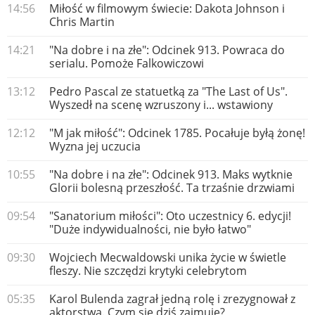
14:56
Miłość w filmowym świecie: Dakota Johnson i
Chris Martin
14:21
"Na dobre i na złe": Odcinek 913. Powraca do
serialu. Pomoże Falkowiczowi
13:12
Pedro Pascal ze statuetką za "The Last of Us".
Wyszedł na scenę wzruszony i... wstawiony
12:12
"M jak miłość": Odcinek 1785. Pocałuje byłą żonę!
Wyzna jej uczucia
10:55
"Na dobre i na złe": Odcinek 913. Maks wytknie
Glorii bolesną przeszłość. Ta trzaśnie drzwiami
09:54
"Sanatorium miłości": Oto uczestnicy 6. edycji!
"Duże indywidualności, nie było łatwo"
09:30
Wojciech Mecwaldowski unika życie w świetle
fleszy. Nie szczędzi krytyki celebrytom
05:35
Karol Bulenda zagrał jedną rolę i zrezygnował z
aktorstwa. Czym się dziś zajmuje?