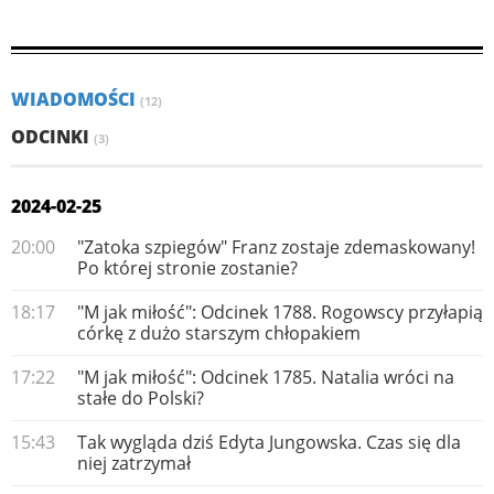
WIADOMOŚCI
(12)
ODCINKI
(3)
2024-02-25
20:00
"Zatoka szpiegów" Franz zostaje zdemaskowany!
Po której stronie zostanie?
18:17
"M jak miłość": Odcinek 1788. Rogowscy przyłapią
córkę z dużo starszym chłopakiem
17:22
"M jak miłość": Odcinek 1785. Natalia wróci na
stałe do Polski?
15:43
Tak wygląda dziś Edyta Jungowska. Czas się dla
niej zatrzymał