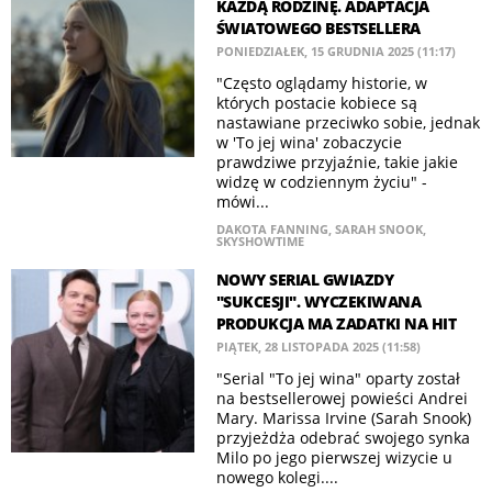
KAŻDĄ RODZINĘ. ADAPTACJA
ŚWIATOWEGO BESTSELLERA
PONIEDZIAŁEK, 15 GRUDNIA 2025 (11:17)
"Często oglądamy historie, w
których postacie kobiece są
nastawiane przeciwko sobie, jednak
w 'To jej wina' zobaczycie
prawdziwe przyjaźnie, takie jakie
widzę w codziennym życiu" -
mówi...
DAKOTA FANNING
,
SARAH SNOOK
,
SKYSHOWTIME
NOWY SERIAL GWIAZDY
"SUKCESJI". WYCZEKIWANA
PRODUKCJA MA ZADATKI NA HIT
PIĄTEK, 28 LISTOPADA 2025 (11:58)
"Serial "To jej wina" oparty został
na bestsellerowej powieści Andrei
Mary. Marissa Irvine (Sarah Snook)
przyjeżdża odebrać swojego synka
Milo po jego pierwszej wizycie u
nowego kolegi....