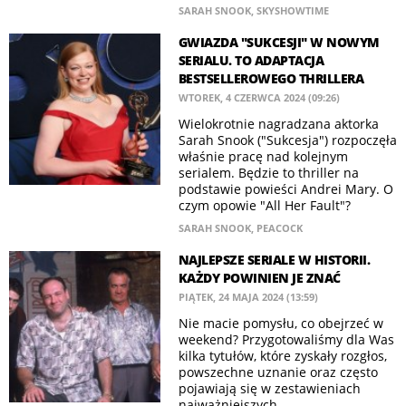
SARAH SNOOK
,
SKYSHOWTIME
GWIAZDA "SUKCESJI" W NOWYM
SERIALU. TO ADAPTACJA
BESTSELLEROWEGO THRILLERA
WTOREK, 4 CZERWCA 2024 (09:26)
Wielokrotnie nagradzana aktorka
Sarah Snook ("Sukcesja") rozpoczęła
właśnie pracę nad kolejnym
serialem. Będzie to thriller na
podstawie powieści Andrei Mary. O
czym opowie "All Her Fault"?
SARAH SNOOK
,
PEACOCK
NAJLEPSZE SERIALE W HISTORII.
KAŻDY POWINIEN JE ZNAĆ
PIĄTEK, 24 MAJA 2024 (13:59)
Nie macie pomysłu, co obejrzeć w
weekend? Przygotowaliśmy dla Was
kilka tytułów, które zyskały rozgłos,
powszechne uznanie oraz często
pojawiają się w zestawieniach
najważniejszych...