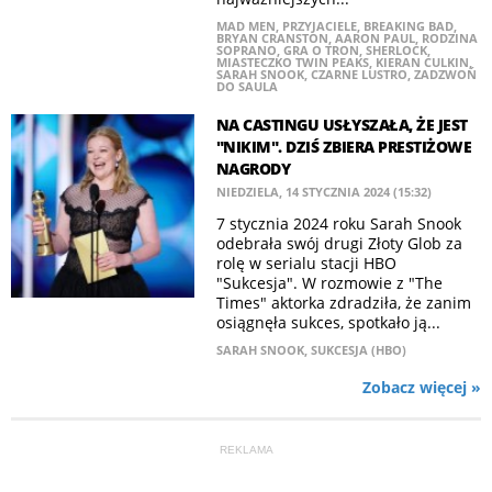
MAD MEN
,
PRZYJACIELE
,
BREAKING BAD
,
BRYAN CRANSTON
,
AARON PAUL
,
RODZINA
SOPRANO
,
GRA O TRON
,
SHERLOCK
,
MIASTECZKO TWIN PEAKS
,
KIERAN CULKIN
,
SARAH SNOOK
,
CZARNE LUSTRO
,
ZADZWOŃ
DO SAULA
NA CASTINGU USŁYSZAŁA, ŻE JEST
"NIKIM". DZIŚ ZBIERA PRESTIŻOWE
NAGRODY
NIEDZIELA, 14 STYCZNIA 2024 (15:32)
7 stycznia 2024 roku Sarah Snook
odebrała swój drugi Złoty Glob za
rolę w serialu stacji HBO
"Sukcesja". W rozmowie z "The
Times" aktorka zdradziła, że zanim
osiągnęła sukces, spotkało ją...
SARAH SNOOK
,
SUKCESJA (HBO)
Zobacz więcej »
REKLAMA