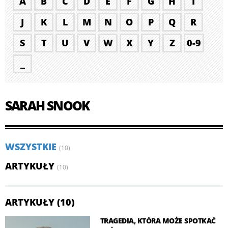
A
B
C
D
E
F
G
H
I
J
K
L
M
N
O
P
Q
R
S
T
U
V
W
X
Y
Z
0-9
_
SARAH SNOOK
WSZYSTKIE
(10)
ARTYKUŁY
(10)
ARTYKUŁY (10)
TRAGEDIA, KTÓRA MOŻE SPOTKAĆ