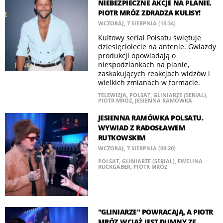
NIEBEZPIECZNE AKCJE NA PLANIE.
PIOTR MRÓZ ZDRADZA KULISY!
WCZORAJ, 7 SIERPNIA (15:34)
Kultowy serial Polsatu świętuje
dziesięciolecie na antenie. Gwiazdy
produkcji opowiadają o
niespodziankach na planie,
zaskakujących reakcjach widzów i
wielkich zmianach w formacie.
TELEWIZJA
,
POLSAT
,
GLINIARZE (SERIAL)
,
PIOTR MRÓZ
,
JESIENNA RAMÓWKA
JESIENNA RAMÓWKA POLSATU.
WYWIAD Z RADOSŁAWEM
RUTKOWSKIM
WCZORAJ, 7 SIERPNIA (09:20)
POLSAT
,
GLINIARZE (SERIAL)
,
EWELINA
RUCKGABER
,
PIOTR MRÓZ
"GLINIARZE" POWRACAJĄ, A PIOTR
MRÓZ WCIĄŻ JEST DUMNY ZE