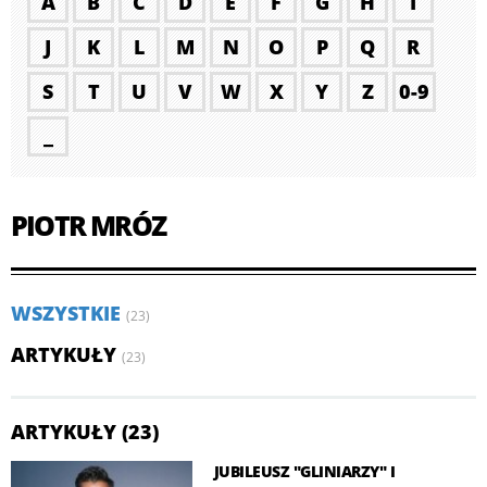
A
B
C
D
E
F
G
H
I
J
K
L
M
N
O
P
Q
R
S
T
U
V
W
X
Y
Z
0-9
_
PIOTR MRÓZ
WSZYSTKIE
(23)
ARTYKUŁY
(23)
ARTYKUŁY (23)
JUBILEUSZ "GLINIARZY" I