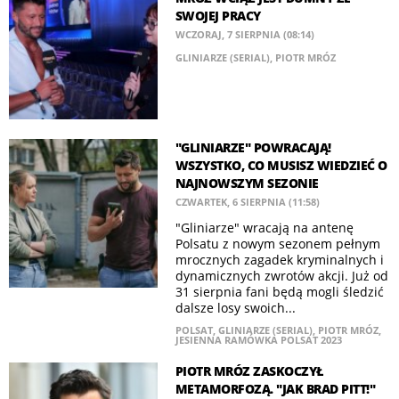
SWOJEJ PRACY
WCZORAJ, 7 SIERPNIA (08:14)
GLINIARZE (SERIAL)
,
PIOTR MRÓZ
"GLINIARZE" POWRACAJĄ!
WSZYSTKO, CO MUSISZ WIEDZIEĆ O
NAJNOWSZYM SEZONIE
CZWARTEK, 6 SIERPNIA (11:58)
"Gliniarze" wracają na antenę
Polsatu z nowym sezonem pełnym
mrocznych zagadek kryminalnych i
dynamicznych zwrotów akcji. Już od
31 sierpnia fani będą mogli śledzić
dalsze losy swoich...
POLSAT
,
GLINIARZE (SERIAL)
,
PIOTR MRÓZ
,
JESIENNA RAMÓWKA POLSAT 2023
PIOTR MRÓZ ZASKOCZYŁ
METAMORFOZĄ. "JAK BRAD PITT!"