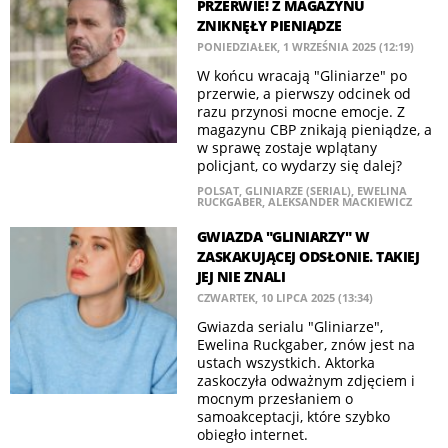
PRZERWIE! Z MAGAZYNU
ZNIKNĘŁY PIENIĄDZE
PONIEDZIAŁEK, 1 WRZEŚNIA 2025 (12:19)
W końcu wracają "Gliniarze" po
przerwie, a pierwszy odcinek od
razu przynosi mocne emocje. Z
magazynu CBP znikają pieniądze, a
w sprawę zostaje wplątany
policjant, co wydarzy się dalej?
POLSAT
,
GLINIARZE (SERIAL)
,
EWELINA
RUCKGABER
,
ALEKSANDER MACKIEWICZ
GWIAZDA "GLINIARZY" W
ZASKAKUJĄCEJ ODSŁONIE. TAKIEJ
JEJ NIE ZNALI
CZWARTEK, 10 LIPCA 2025 (13:34)
Gwiazda serialu "Gliniarze",
Ewelina Ruckgaber, znów jest na
ustach wszystkich. Aktorka
zaskoczyła odważnym zdjęciem i
mocnym przesłaniem o
samoakceptacji, które szybko
obiegło internet.