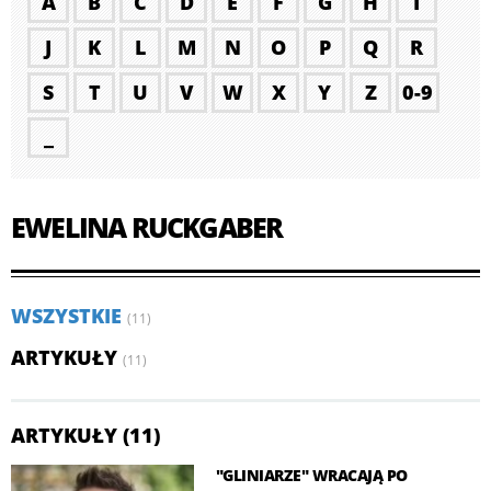
A
B
C
D
E
F
G
H
I
J
K
L
M
N
O
P
Q
R
S
T
U
V
W
X
Y
Z
0-9
_
EWELINA RUCKGABER
WSZYSTKIE
(11)
ARTYKUŁY
(11)
ARTYKUŁY (11)
"GLINIARZE" WRACAJĄ PO