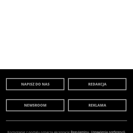
NAPISZ DO NAS
REDAKCJA
NEWSROOM
REKLAMA
Korzystanie z portalu oznacza akceptację
Regulaminu
.
Ustawienia preferencji.