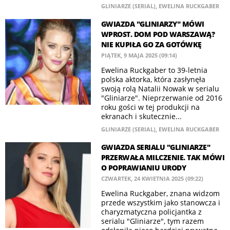
GLINIARZE (SERIAL)
,
EWELINA RUCKGABER
GWIAZDA "GLINIARZY" MÓWI
WPROST. DOM POD WARSZAWĄ?
NIE KUPIŁA GO ZA GOTÓWKĘ
PIĄTEK, 9 MAJA 2025 (09:14)
Ewelina Ruckgaber to 39-letnia
polska aktorka, która zasłynęła
swoją rolą Natalii Nowak w serialu
"Gliniarze". Nieprzerwanie od 2016
roku gości w tej produkcji na
ekranach i skutecznie...
GLINIARZE (SERIAL)
,
EWELINA RUCKGABER
GWIAZDA SERIALU "GLINIARZE"
PRZERWAŁA MILCZENIE. TAK MÓWI
O POPRAWIANIU URODY
CZWARTEK, 24 KWIETNIA 2025 (09:22)
Ewelina Ruckgaber, znana widzom
przede wszystkim jako stanowcza i
charyzmatyczna policjantka z
serialu "Gliniarze", tym razem