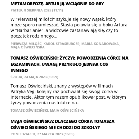
METAMORFOZĘ. ARTUR JĄ WCIĄGNIE DO GRY
PIĄTEK, 8 SIERPNIA 2025 (11:11)
W "Pierwszej miłości" szykuje się nowy wątek, który
może sporo namieszać. Stasia pojawia się u boku Artura
w "Barbarianie", a widzowie zastanawiają się, czy to
początek rodzinnego...
PIERWSZA MIŁOŚĆ
,
KAROL STRASBURGER
,
MARIA KONAROWSKA
,
MAJA OŚWIECIŃSKA
TOMASZ OŚWIECIŃSKI: ŻYCZYŁ POWODZENIA CÓRCE NA
EGZAMINACH. UWAGĘ PRZYKUŁO JEDNAK COŚ
INNEGO
ŚRODA, 24 MAJA 2023 (10:59)
Tomasz Oświeciński, znany z występów w filmach
Patryka Vegi kolejny raz pochwalił się swoją córką w
Internecie. Aktor tym razem opublikował post, w którym
życzy powodzenia nastolatce na...
TOMASZ OŚWIECIŃSKI
,
MAJA OŚWIECIŃSKA
MAJA OŚWIECIŃSKA: DLACZEGO CÓRKA TOMASZA
OŚWIECIŃSKIEGO NIE CHODZI DO SZKOŁY?
PONIEDZIAŁEK, 27 MARCA 2023 (16:05)