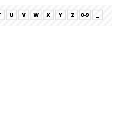
T
U
V
W
X
Y
Z
0-9
_