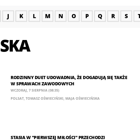
J
K
L
M
N
O
P
Q
R
S
ŃSKA
RODZINNY DUET UDOWADNIA, ŻE DOGADUJĄ SIĘ TAKŻE
W SPRAWACH ZAWODOWYCH
WCZORAJ, 7 SIERPNIA (08:35)
POLSAT
,
TOMASZ OŚWIECIŃSKI
,
MAJA OŚWIECIŃSKA
STASIA W "PIERWSZEJ MIŁOŚCI" PRZECHODZI