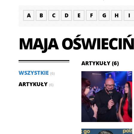
A
B
C
D
E
F
G
H
I
MAJA OŚWIECI
ARTYKUŁY (6)
WSZYSTKIE
(6)
ARTYKUŁY
(6)