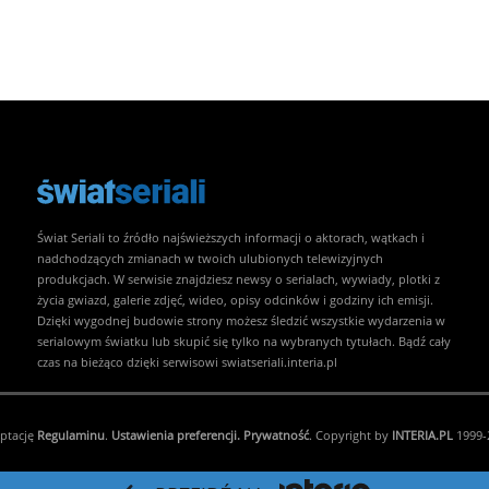
Świat Seriali to źródło najświeższych informacji o aktorach, wątkach i
nadchodzących zmianach w twoich ulubionych telewizyjnych
produkcjach. W serwisie znajdziesz newsy o serialach, wywiady, plotki z
życia gwiazd, galerie zdjęć, wideo, opisy odcinków i godziny ich emisji.
Dzięki wygodnej budowie strony możesz śledzić wszystkie wydarzenia w
serialowym światku lub skupić się tylko na wybranych tytułach. Bądź cały
czas na bieżąco dzięki serwisowi swiatseriali.interia.pl
eptację
Regulaminu
.
Ustawienia preferencji.
Prywatność
. Copyright by
INTERIA.PL
1999-2