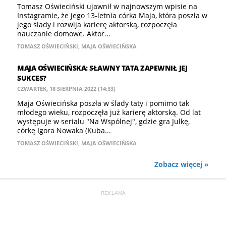
Tomasz Oświeciński ujawnił w najnowszym wpisie na
Instagramie, że jego 13-letnia córka Maja, która poszła w
jego ślady i rozwija karierę aktorską, rozpoczęła
nauczanie domowe. Aktor...
TOMASZ OŚWIECIŃSKI
,
MAJA OŚWIECIŃSKA
MAJA OŚWIECIŃSKA: SŁAWNY TATA ZAPEWNIŁ JEJ
SUKCES?
CZWARTEK, 18 SIERPNIA 2022 (14:33)
Maja Oświecińska poszła w ślady taty i pomimo tak
młodego wieku, rozpoczęła już karierę aktorską. Od lat
występuje w serialu "Na Wspólnej", gdzie gra Julkę,
córkę Igora Nowaka (Kuba...
TOMASZ OŚWIECIŃSKI
,
MAJA OŚWIECIŃSKA
Zobacz więcej »
REKLAMA