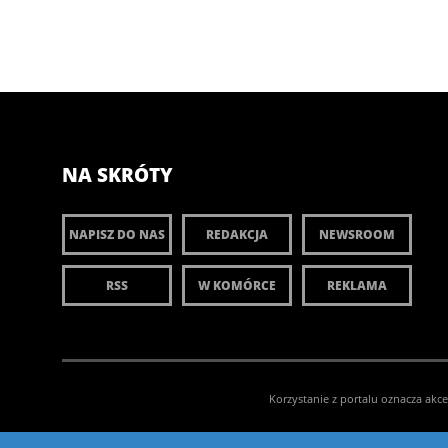
NA SKRÓTY
NAPISZ DO NAS
REDAKCJA
NEWSROOM
RSS
W KOMÓRCE
REKLAMA
Korzystanie z portalu oznacza akc