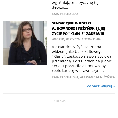
wyjaśniające przyczynę tej
decyzji....
KAJA PASCHALSKA
SENSACYJNE WIEŚCI O
ALEKSANDRZE NIŻYŃSKIEJ. JEJ
ŻYCIE PO "KLANIE" ZADZIWIA
WTOREK, 28 STYCZNIA 2025 (11:40)
Aleksandra Niżyńska, znana
widzom jako Ula z kultowego
"Klanu", zaskoczyła swoją życiową
przemianą. Po 11 latach na planie
serialu porzuciła aktorstwo, by
robić karierę w prawniczym...
KAJA PASCHALSKA
,
ALEKSANDRA NIŻYŃSKA
Zobacz więcej »
REKLAMA