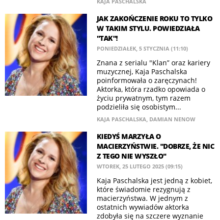
KAJA PASCHALSKA
JAK ZAKOŃCZENIE ROKU TO TYLKO
W TAKIM STYLU. POWIEDZIAŁA
"TAK"!
PONIEDZIAŁEK, 5 STYCZNIA (11:10)
Znana z serialu "Klan” oraz kariery
muzycznej, Kaja Paschalska
poinformowała o zaręczynach!
Aktorka, która rzadko opowiada o
życiu prywatnym, tym razem
podzieliła się osobistym...
KAJA PASCHALSKA
,
DAMIAN NENOW
KIEDYŚ MARZYŁA O
MACIERZYŃSTWIE. "DOBRZE, ŻE NIC
Z TEGO NIE WYSZŁO"
WTOREK, 25 LUTEGO 2025 (09:15)
Kaja Paschalska jest jedną z kobiet,
które świadomie rezygnują z
macierzyństwa. W jednym z
ostatnich wywiadów aktorka
zdobyła się na szczere wyznanie