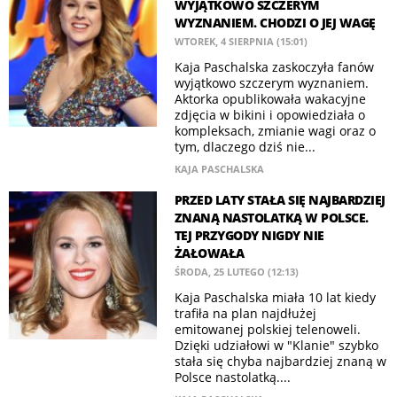
WYJĄTKOWO SZCZERYM
WYZNANIEM. CHODZI O JEJ WAGĘ
WTOREK, 4 SIERPNIA (15:01)
Kaja Paschalska zaskoczyła fanów
wyjątkowo szczerym wyznaniem.
Aktorka opublikowała wakacyjne
zdjęcia w bikini i opowiedziała o
kompleksach, zmianie wagi oraz o
tym, dlaczego dziś nie...
KAJA PASCHALSKA
PRZED LATY STAŁA SIĘ NAJBARDZIEJ
ZNANĄ NASTOLATKĄ W POLSCE.
TEJ PRZYGODY NIGDY NIE
ŻAŁOWAŁA
ŚRODA, 25 LUTEGO (12:13)
Kaja Paschalska miała 10 lat kiedy
trafiła na plan najdłużej
emitowanej polskiej telenoweli.
Dzięki udziałowi w "Klanie" szybko
stała się chyba najbardziej znaną w
Polsce nastolatką....