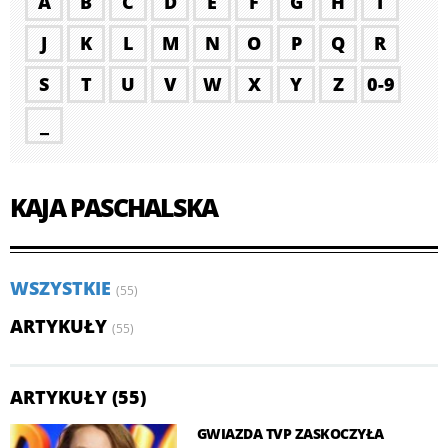
A
B
C
D
E
F
G
H
I
J
K
L
M
N
O
P
Q
R
S
T
U
V
W
X
Y
Z
0-9
_
KAJA PASCHALSKA
WSZYSTKIE
(55)
ARTYKUŁY
(55)
ARTYKUŁY (55)
GWIAZDA TVP ZASKOCZYŁA