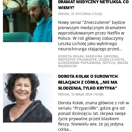
DRAMAT MEDYCZNY NETFLIKSA. CO
WIEMY?
ŚRODA, 21 STYCZNIA (13:25)
Nowy serial "Znieczulenie" będzie
pierwszym medycznym dramatem
wyprodukowanym przez Netflix w
Polsce. W roli głównej zobaczymy
Leszka Lichotę jako wybitnego
neurochirurga stającego przed...
DOROTA KOLAK
,
KAROLINA GRUSZKA
,
KRZYSZTOF STELMASZYK
,
LESZEK LICHOTA
,
ALEKSANDRA POPŁAWSKA
,
NETFLIX
,
MASZA
WĄGROCKA
DOROTA KOLAK O SUROWYCH
RELACJACH Z CÓRKĄ. „NIE MA
SŁODZENIA, TYLKO KRYTYKA”
ŚRODA, 15 MAJA 2024 (10:50)
Dorota Kolak, znana głównie z roli w
serialu "Przyjaciółki", gdzie gra od
ponad dziesięciu lat, skrywa swoje
życie prywatne przed blaskiem
fleszy. Niewielu wie, że jej jedyna
córka...