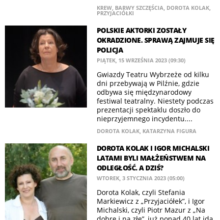
KREW
,
BARWY SZCZĘŚCIA
,
DOROTA KOLAK
,
PRZYJACIÓŁKI
POLSKIE AKTORKI ZOSTAŁY
OKRADZIONE. SPRAWĄ ZAJMUJE SIĘ
POLICJA
PIĄTEK, 15 WRZEŚNIA 2023 (09:30)
Gwiazdy Teatru Wybrzeże od kilku
dni przebywają w Pilźnie, gdzie
odbywa się międzynarodowy
festiwal teatralny. Niestety podczas
prezentacji spektaklu doszło do
nieprzyjemnego incydentu....
DOROTA KOLAK
,
KATARZYNA FIGURA
DOROTA KOLAK I IGOR MICHALSKI
LATAMI BYLI MAŁŻEŃSTWEM NA
ODLEGŁOŚĆ. A DZIŚ?
WTOREK, 3 STYCZNIA 2023 (05:00)
Dorota Kolak, czyli Stefania
Markiewicz z „Przyjaciółek”, i Igor
Michalski, czyli Piotr Mazur z „Na
dobre i na złe”, już ponad 40 lat idą