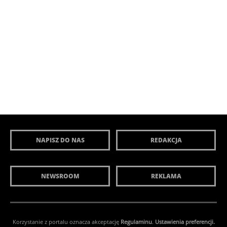
NAPISZ DO NAS
REDAKCJA
NEWSROOM
REKLAMA
Korzystanie z portalu oznacza akceptację
Regulaminu
.
Ustawienia preferencji.