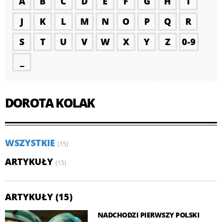
A
B
C
D
E
F
G
H
I
J
K
L
M
N
O
P
Q
R
S
T
U
V
W
X
Y
Z
0-9
_
DOROTA KOLAK
WSZYSTKIE
(15)
ARTYKUŁY
(15)
ARTYKUŁY (15)
NADCHODZI PIERWSZY POLSKI