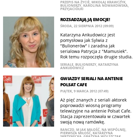
PRZEPIS NA ŻYCIE
,
MIKOŁAJ KRAWCZYK
,
BULIONERZY
,
KAROLINA NOWAKOWSKA
,
PRZYJACIÓŁKI
ROZSADZAJĄ JĄ EMOCJE!
ŚRODA, 22 SIERPNIA 2012 (09:09)
Katarzyna Ankudowicz jest
pomysłowa jak Sylwia z
"Bulionerów" i zaradna jak
serialowa Patrycja z "Mamusiek".
Rok temu rozpoczęła drugie studia.
SERIALE
,
BULIONERZY
,
KATARZYNA
ANKUDOWICZ
GWIAZDY SERIALI NA ANTENIE
POLSAT CAFE
PIĄTEK, 9 MARCA 2012 (07:49)
Aż pięć znanych z seriali aktorek
poprowadzi wiosną programy
telewizyjne na antenie Polsat Cafe.
Stacja zaprezentowała w czwartek
swoją nową ramówkę.
RANCZO
,
M JAK MIŁOŚĆ
,
NA WSPÓLNEJ
,
PIERWSZA MIŁOŚĆ
,
KATARZYNA
SKRZYNECKA
,
GRAŻYNA WOLSZCZAK
,