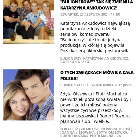
"BULIONERÓW"? TAK SIĘ ZMIENIŁA
KATARZYNA ANKUDOWICZ!
CZWARTEK, 27 CZERWCA 2024 (17:19)
Katarzyna Ankudowicz największą
popularność zdobyła dzięki
serialowi komediowemu
"Bulionerzy", ale to nie jedyna
produkcja, w której się pojawiła.
Poza karierą aktorską postanowiła...
BULIONERZY
,
KATARZYNA ANKUDOWICZ
,
GORZKO GORZKO!
O TYCH ZWIĄZKACH MÓWIŁA CAŁA
POLSKA!
PONIEDZIAŁEK, 1 PAŹDZIERNIKA 2012 (05:00)
Edyta Olszówka i Piotr Machalica
nie widzieli poza sobą świata i byli
pewni, że ich miłość pokona
wszystkie życiowe przeszkody.
Joanna Liszowska i Robert Rozmus
planowali ślub i wielkie...
SERIALE
,
M JAK MIŁOŚĆ
,
PIERWSZA MIŁOŚĆ
,
JOANNA LISZOWSKA
,
EDYTA OLSZÓWKA
,
ROBERT ROZMUS
,
PIOTR MACHALICA
,