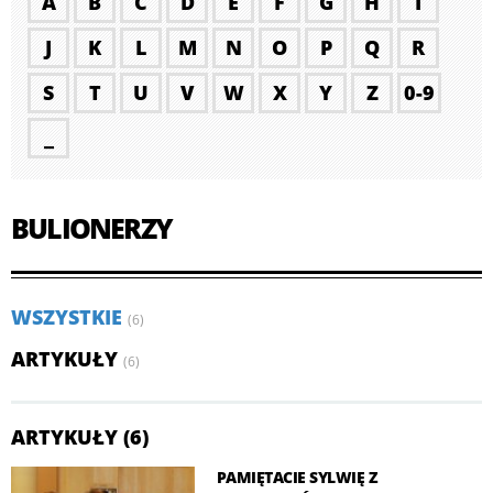
A
B
C
D
E
F
G
H
I
J
K
L
M
N
O
P
Q
R
S
T
U
V
W
X
Y
Z
0-9
_
BULIONERZY
WSZYSTKIE
(6)
ARTYKUŁY
(6)
ARTYKUŁY (6)
PAMIĘTACIE SYLWIĘ Z