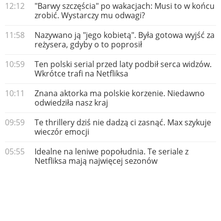
12:12
"Barwy szczęścia" po wakacjach: Musi to w końcu
zrobić. Wystarczy mu odwagi?
11:58
Nazywano ją "jego kobietą". Była gotowa wyjść za
reżysera, gdyby o to poprosił
10:59
Ten polski serial przed laty podbił serca widzów.
Wkrótce trafi na Netfliksa
10:11
Znana aktorka ma polskie korzenie. Niedawno
odwiedziła nasz kraj
09:59
Te thrillery dziś nie dadzą ci zasnąć. Max szykuje
wieczór emocji
05:55
Idealne na leniwe popołudnia. Te seriale z
Netfliksa mają najwięcej sezonów