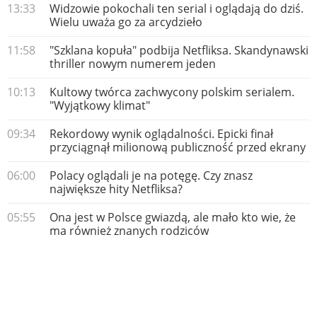
13:33
Widzowie pokochali ten serial i oglądają do dziś.
Wielu uważa go za arcydzieło
11:58
"Szklana kopuła" podbija Netfliksa. Skandynawski
thriller nowym numerem jeden
10:13
Kultowy twórca zachwycony polskim serialem.
"Wyjątkowy klimat"
09:34
Rekordowy wynik oglądalności. Epicki finał
przyciągnął milionową publiczność przed ekrany
06:00
Polacy oglądali je na potęgę. Czy znasz
największe hity Netfliksa?
05:55
Ona jest w Polsce gwiazdą, ale mało kto wie, że
ma również znanych rodziców