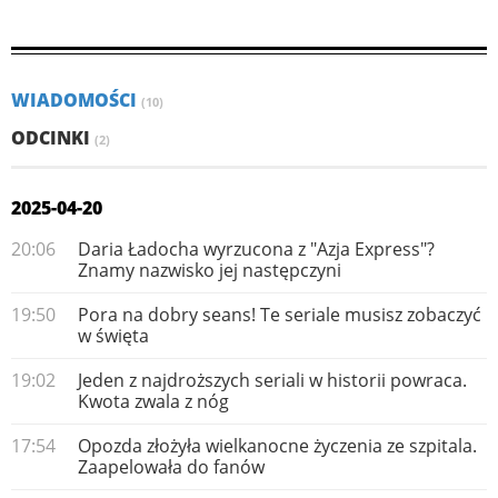
WIADOMOŚCI
(10)
ODCINKI
(2)
2025-04-20
20:06
Daria Ładocha wyrzucona z "Azja Express"?
Znamy nazwisko jej następczyni
19:50
Pora na dobry seans! Te seriale musisz zobaczyć
w święta
19:02
Jeden z najdroższych seriali w historii powraca.
Kwota zwala z nóg
17:54
Opozda złożyła wielkanocne życzenia ze szpitala.
Zaapelowała do fanów