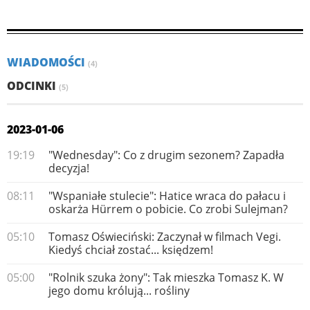
WIADOMOŚCI
(4)
ODCINKI
(5)
2023-01-06
19:19
"Wednesday": Co z drugim sezonem? Zapadła
decyzja!
08:11
"Wspaniałe stulecie": Hatice wraca do pałacu i
oskarża Hürrem o pobicie. Co zrobi Sulejman?
05:10
Tomasz Oświeciński: Zaczynał w filmach Vegi.
Kiedyś chciał zostać... księdzem!
05:00
"Rolnik szuka żony": Tak mieszka Tomasz K. W
jego domu królują... rośliny