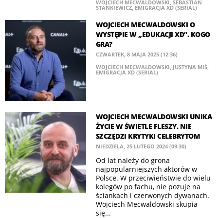
WOJCIECH MECWALDOWSKI
,
SEBASTIAN
STANKIEWICZ
,
EMIGRACJA XD (SERIAL)
WOJCIECH MECWALDOWSKI O
WYSTĘPIE W „EDUKACJI XD”. KOGO
GRA?
CZWARTEK, 8 MAJA 2025 (12:36)
WOJCIECH MECWALDOWSKI
,
JUSTYNA MIŚ
,
EMIGRACJA XD (SERIAL)
WOJCIECH MECWALDOWSKI UNIKA
ŻYCIE W ŚWIETLE FLESZY. NIE
SZCZĘDZI KRYTYKI CELEBRYTOM
NIEDZIELA, 25 LUTEGO 2024 (09:30)
Od lat należy do grona
najpopularniejszych aktorów w
Polsce. W przeciwieństwie do wielu
kolegów po fachu, nie pozuje na
ściankach i czerwonych dywanach.
Wojciech Mecwaldowski skupia
się...