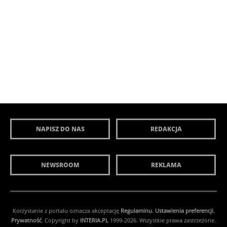
NAPISZ DO NAS
REDAKCJA
NEWSROOM
REKLAMA
Korzystanie z portalu oznacza akceptację
Regulaminu
.
Ustawienia preferencji.
Prywatność
. Copyright by
INTERIA.PL
1999-2026. Wszystkie prawa zastrzeżone.