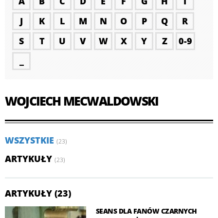
A
B
C
D
E
F
G
H
I
J
K
L
M
N
O
P
Q
R
S
T
U
V
W
X
Y
Z
0-9
_
WOJCIECH MECWALDOWSKI
WSZYSTKIE
(23)
ARTYKUŁY
(23)
ARTYKUŁY (23)
SEANS DLA FANÓW CZARNYCH