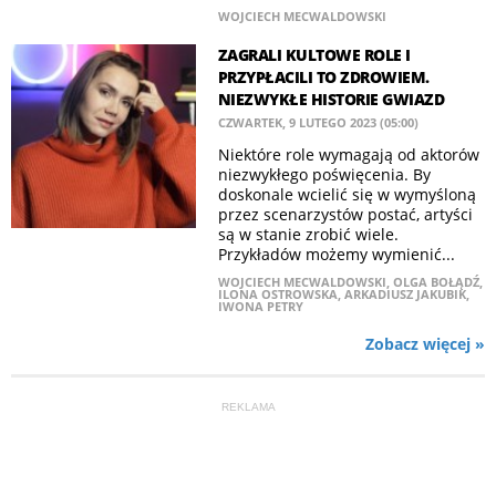
WOJCIECH MECWALDOWSKI
ZAGRALI KULTOWE ROLE I
PRZYPŁACILI TO ZDROWIEM.
NIEZWYKŁE HISTORIE GWIAZD
CZWARTEK, 9 LUTEGO 2023 (05:00)
Niektóre role wymagają od aktorów
niezwykłego poświęcenia. By
doskonale wcielić się w wymyśloną
przez scenarzystów postać, artyści
są w stanie zrobić wiele.
Przykładów możemy wymienić...
WOJCIECH MECWALDOWSKI
,
OLGA BOŁĄDŹ
,
ILONA OSTROWSKA
,
ARKADIUSZ JAKUBIK
,
IWONA PETRY
Zobacz więcej »
REKLAMA