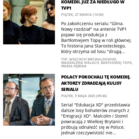
KOMEDII. JUŻ ZA NIEDŁUGO W
TVP1
PIĄTEK, 27 MARCA (14:30)
Po zakończeniu serialu "Glina.
Nowy rozdział" na antenie TVP1
pojawi się produkcja z
Bartłomiejem Topą w roli głównej.
To historia Jana Starosteckiego,
który otrzyma od losu "drugą...
TVP
,
WOJCIECH MECWALDOWSKI
,
MAGDALENA WALACH
,
BARTŁOMIEJ TOPA
,
MARIA DĘBSKA
POLACY POKOCHALI TĘ KOMEDIĘ.
AKTORZY ZDRADZAJĄ KULISY
SERIALU
PIĄTEK, 9 MAJA 2025 (09:46)
Serial "Edukacja XD" przedstawia
dalsze losy bohaterów znanych z
"Emigracji XD". Malcolm i Stomil
powracają z Wielkiej Brytanii i
próbują odnaleźć się w Polsce,
jednak rzeczywistość nie...