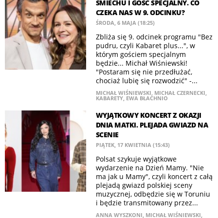
ŚMIECHU I GOŚĆ SPECJALNY. CO
CZEKA NAS W 9. ODCINKU?
ŚRODA, 6 MAJA (18:25)
Zbliża się 9. odcinek programu "Bez
pudru, czyli Kabaret plus...", w
którym gościem specjalnym
będzie... Michał Wiśniewski!
"Postaram się nie przedłużać,
chociaż lubię się rozwodzić" -...
MICHAŁ WIŚNIEWSKI
,
MICHAŁ CZERNECKI
,
KABARETY
,
EWA BŁACHNIO
WYJĄTKOWY KONCERT Z OKAZJI
DNIA MATKI. PLEJADA GWIAZD NA
SCENIE
PIĄTEK, 17 KWIETNIA (15:43)
Polsat szykuje wyjątkowe
wydarzenie na Dzień Mamy. "Nie
ma jak u Mamy", czyli koncert z całą
plejadą gwiazd polskiej sceny
muzycznej, odbędzie się w Toruniu
i będzie transmitowany przez...
ANNA WYSZKONI
,
MICHAŁ WIŚNIEWSKI
,