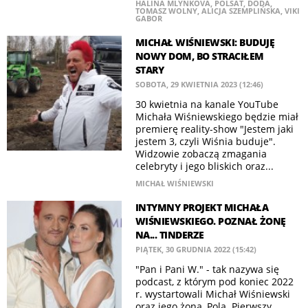
HALINA MLYNKOVA
,
POLSAT
,
DODA
,
TOMASZ WOLNY
,
ALICJA SZEMPLIŃSKA
,
VIKI
GABOR
MICHAŁ WIŚNIEWSKI: BUDUJĘ
NOWY DOM, BO STRACIŁEM
STARY
SOBOTA, 29 KWIETNIA 2023 (12:46)
30 kwietnia na kanale YouTube
Michała Wiśniewskiego będzie miał
premierę reality-show "Jestem jaki
jestem 3, czyli Wiśnia buduje".
Widzowie zobaczą zmagania
celebryty i jego bliskich oraz...
MICHAŁ WIŚNIEWSKI
INTYMNY PROJEKT MICHAŁA
WIŚNIEWSKIEGO. POZNAŁ ŻONĘ
NA... TINDERZE
PIĄTEK, 30 GRUDNIA 2022 (15:42)
"Pan i Pani W." - tak nazywa się
podcast, z którym pod koniec 2022
r. wystartowali Michał Wiśniewski
oraz jego żona, Pola. Pierwszy