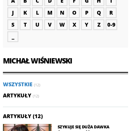
A
B
C
D
E
F
G
H
I
J
K
L
M
N
O
P
Q
R
S
T
U
V
W
X
Y
Z
0-9
_
MICHAŁ WIŚNIEWSKI
WSZYSTKIE
(12)
ARTYKUŁY
(12)
ARTYKUŁY (12)
SZYKUJE SIĘ DUŻA DAWKA