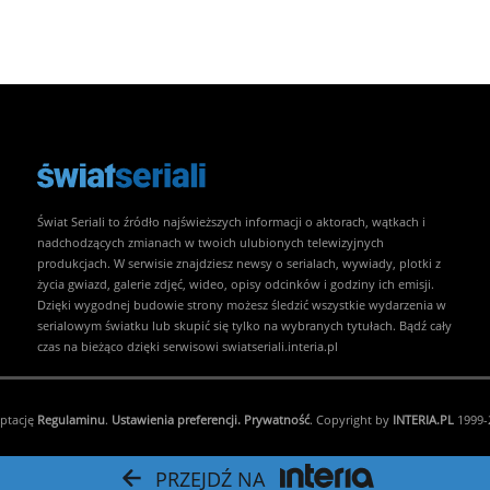
Świat Seriali to źródło najświeższych informacji o aktorach, wątkach i
nadchodzących zmianach w twoich ulubionych telewizyjnych
produkcjach. W serwisie znajdziesz newsy o serialach, wywiady, plotki z
życia gwiazd, galerie zdjęć, wideo, opisy odcinków i godziny ich emisji.
Dzięki wygodnej budowie strony możesz śledzić wszystkie wydarzenia w
serialowym światku lub skupić się tylko na wybranych tytułach. Bądź cały
czas na bieżąco dzięki serwisowi swiatseriali.interia.pl
eptację
Regulaminu
.
Ustawienia preferencji.
Prywatność
. Copyright by
INTERIA.PL
1999-2
PRZEJDŹ NA