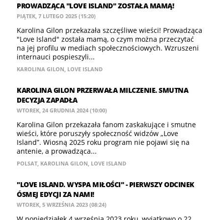
PROWADZĄCA "LOVE ISLAND" ZOSTAŁA MAMĄ!
PIĄTEK, 7 LUTEGO 2025 (15:20)
Karolina Gilon przekazała szczęśliwe wieści! Prowadząca
"Love Island" została mamą, o czym można przeczytać
na jej profilu w mediach społecznościowych. Wzruszeni
internauci pospieszyli...
KAROLINA GILON
,
LOVE ISLAND
KAROLINA GILON PRZERWAŁA MILCZENIE. SMUTNA
DECYZJA ZAPADŁA
WTOREK, 24 GRUDNIA 2024 (10:00)
Karolina Gilon przekazała fanom zaskakujące i smutne
wieści, które poruszyły społeczność widzów „Love
Island”. Wiosną 2025 roku program nie pojawi się na
antenie, a prowadząca...
POLSAT
,
KAROLINA GILON
,
LOVE ISLAND
"LOVE ISLAND. WYSPA MIŁOŚCI" - PIERWSZY ODCINEK
ÓSMEJ EDYCJI ZA NAMI!
WTOREK, 5 WRZEŚNIA 2023 (08:24)
W poniedziałek 4 września 2023 roku, wyjątkowo o 22,