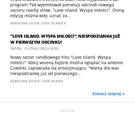
program TV4 wyemitował pierwszy odcinek nowego
sezonu reailty show. "Love Island. Wyspa miłości". Ósmą
edycję można więc uznać za...
KAROLINA GILON
,
LOVE ISLAND 8
"LOVE ISLAND. WYSPA MIŁOŚCI": NIESPODZIANKA JUŻ
W PIERWSZYM ODCINKU!
ŚRODA, 1 LUTEGO 2023 (14:32)
Nowy sezon randkowego hitu "Love Island. Wyspa
miłości", który wiosną będzie można oglądać na antenie
Czwórki, zapowiada się emocjonująco. "Mamy dla was
niespodziankę już od pierwszego...
KAROLINA GILON
,
LOVE ISLAND
Zobacz więcej »
REKLAMA