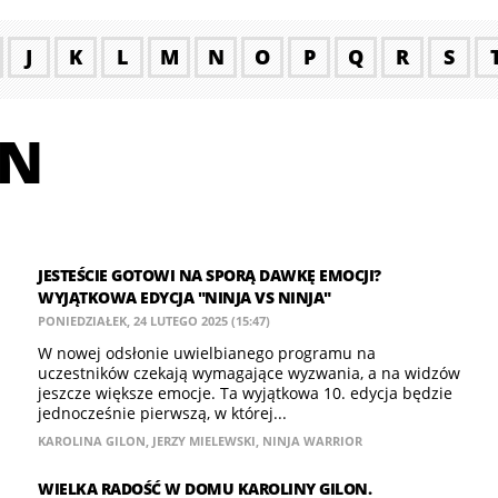
J
K
L
M
N
O
P
Q
R
S
ON
JESTEŚCIE GOTOWI NA SPORĄ DAWKĘ EMOCJI?
WYJĄTKOWA EDYCJA "NINJA VS NINJA"
PONIEDZIAŁEK, 24 LUTEGO 2025 (15:47)
W nowej odsłonie uwielbianego programu na
uczestników czekają wymagające wyzwania, a na widzów
jeszcze większe emocje. Ta wyjątkowa 10. edycja będzie
jednocześnie pierwszą, w której...
KAROLINA GILON
,
JERZY MIELEWSKI
,
NINJA WARRIOR
WIELKA RADOŚĆ W DOMU KAROLINY GILON.