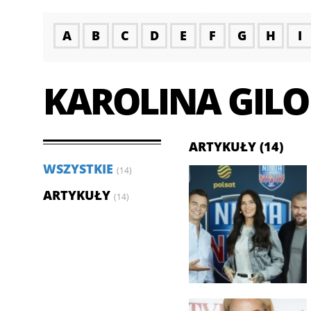
A
B
C
D
E
F
G
H
I
KAROLINA GIL
ARTYKUŁY (14)
WSZYSTKIE
(14)
ARTYKUŁY
(14)