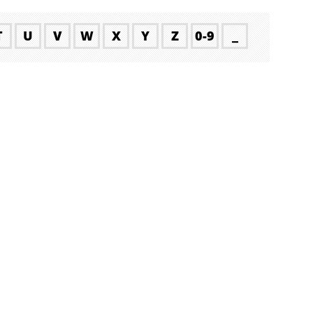
T
U
V
W
X
Y
Z
0-9
_