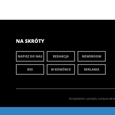
NA SKRÓTY
NAPISZ DO NAS
REDAKCJA
NEWSROOM
RSS
W KOMÓRCE
REKLAMA
Korzystanie z portalu oznacza akc