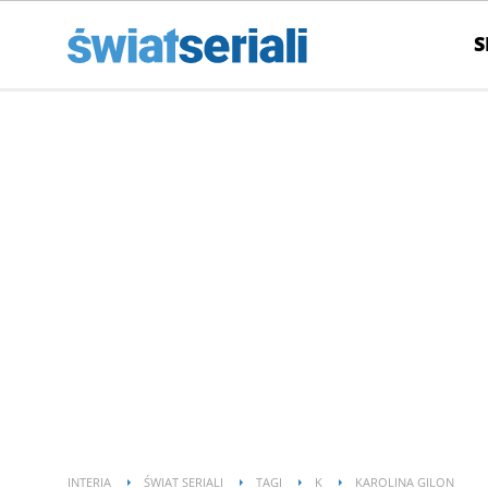
S
INTERIA
ŚWIAT SERIALI
TAGI
K
KAROLINA GILON