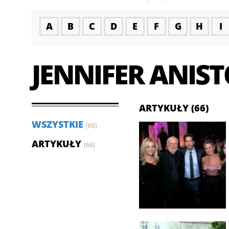
A
B
C
D
E
F
G
H
I
JENNIFER ANIS
ARTYKUŁY (66)
WSZYSTKIE
(66)
ARTYKUŁY
(66)