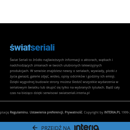
Świat Seriali to źródło najświeższych informacji o aktorach, wątkach i
nadchodzących zmianach w twoich ulubionych telewizyjnych
produkcjach. W serwisie znajdziesz newsy o serialach, wywiady, plotki z
życia gwiazd, galerie zdjęć, wideo, opisy odcinków i godziny ich emisji.
Dzięki wygodnej budowie strony możesz śledzić wszystkie wydarzenia w
serialowym światku lub skupić się tylko na wybranych tytułach. Bądź cały
czas na bieżąco dzięki serwisowi swiatseriali.interia.pl
eptację
Regulaminu
.
Ustawienia preferencji.
Prywatność
. Copyright by
INTERIA.PL
1999-2
PRZEJDŹ NA