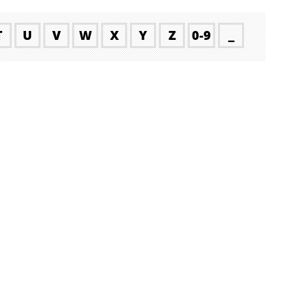
T
U
V
W
X
Y
Z
0-9
_