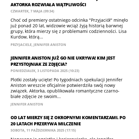
AKTORKA ROZWIAŁA WĄTPLIWOŚCI
CZWARTEK, 7 MAJA (09:34)
Choć od premiery ostatniego odcinka "Przyjaciół" minęło
już ponad 20 lat, widzowie wciąż żyją historią barwnej
grupy, która mierzy się z problemami codzienności. Lisa
Kurdow, którą...
PRZYJACIELE
,
JENNIFER ANISTON
JENNIFER ANISTON JUŻ GO NIE UKRYWA! KIM JEST
PRZYSTOJNIAK ZE ZDJĘCIA?
PONIEDZIAŁEK, 3 LISTOPADA 2025 (10:23)
Plotki zostały ucięte! Po tygodniach spekulacji Jennifer
Aniston wreszcie oficjalnie potwierdziła swój nowy
związek. Aktorka, opublikowała romantyczne czarno-
białe zdjęcie ze swoim...
JENNIFER ANISTON
OD LAT MIERZY SIĘ Z OKROPNYMI KOMENTARZAMI. PO
20 LATACH PRZERYWA MILCZENIE
SOBOTA, 11 PAŹDZIERNIKA 2025 (17:15)