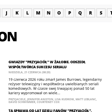
J
K
L
M
N
O
P
Q
R
S
TON
GWIAZDY "PRZYJACIÓŁ" W ŻAŁOBIE. ODSZEDŁ
WSPÓŁTWÓRCA SUKCESU SERIALU
NIEDZIELA, 21 CZERWCA (08:20)
19 czerwca 2026 roku zmarł James Burrows, legendarny
reżyser telewizyjny i współtwórca uwielbianych seriali
komediowych. W czasie swej trwającej ponad 50 lat
kariery wypromował on wiele...
PRZYJACIELE
,
JENNIFER ANISTON
,
LISA KUDROW
,
MATT LEBLANC
,
DAVID SCHWIMMER
,
COURTENEY COX
TA SPRAWA OD LAT DZIELI FANÓW "PRZYJACIÓŁ".