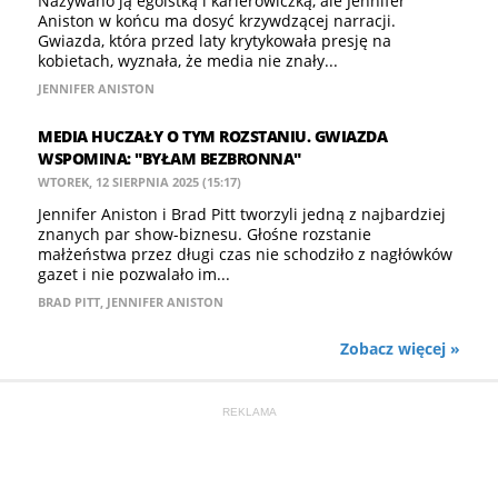
Nazywano ją egoistką i karierowiczką, ale Jennifer
Aniston w końcu ma dosyć krzywdzącej narracji.
Gwiazda, która przed laty krytykowała presję na
kobietach, wyznała, że media nie znały...
JENNIFER ANISTON
MEDIA HUCZAŁY O TYM ROZSTANIU. GWIAZDA
WSPOMINA: "BYŁAM BEZBRONNA"
WTOREK, 12 SIERPNIA 2025 (15:17)
Jennifer Aniston i Brad Pitt tworzyli jedną z najbardziej
znanych par show-biznesu. Głośne rozstanie
małżeństwa przez długi czas nie schodziło z nagłówków
gazet i nie pozwalało im...
BRAD PITT
,
JENNIFER ANISTON
Zobacz więcej »
REKLAMA