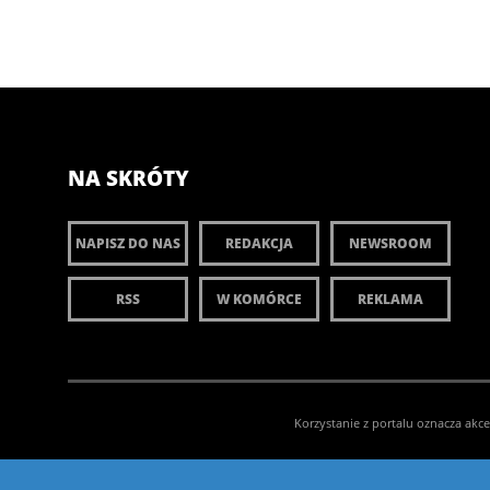
NA SKRÓTY
NAPISZ DO NAS
REDAKCJA
NEWSROOM
RSS
W KOMÓRCE
REKLAMA
Korzystanie z portalu oznacza akc