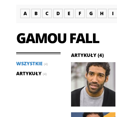
A
B
C
D
E
F
G
H
I
GAMOU FALL
ARTYKUŁY (4)
WSZYSTKIE
(4)
ARTYKUŁY
(4)