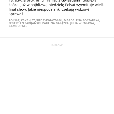
18. edycja programu "Taniec z Gwiazdami" dobiega
końca. Już w najbliższą niedzielę Polsat wyemituje wielki
finał show. Jakie niespodzianki czekają widzów?
Sprawdź!
POLSAT
,
KAYAH
,
TANIEC Z GWIAZDAMI
,
MAGDALENA BOCZARSKA
,
SEBASTIAN FABIJAŃSKI
,
PAULINA GAŁĄZKA
,
JULIA WIENIAWA
,
GAMOU FALL
REKLAMA