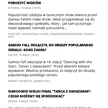
PORUSZYĆ WIDZÓW
WTOREK, 19 MAJA (19:37)
Popularność zdobyta w tanecznym show otwiera przed
Gamou Fallem nowe drzwi. Aktor przygotowuje się do
dwuosobowego spektaklu, który - jak sam przyznaje -
może wywołać niemałe poruszenie...
PODCAST
,
KATARZYNA FIGURA
,
WOJEWÓDZKIKĘDZIERSKI
,
GAMOU
FALL
GAMOU FALL DOŁĄCZYŁ DO OBSADY POPULARNEGO
SERIALU. KOGO ZAGRA?
PIĄTEK, 15 MAJA (18:32)
Gamou Fall zwyciężył w 18. edycji "Dancing with the
Stars. Taniec z Gwiazdami". Przed aktorem kolejne
wyzwanie. Właśnie przekazano, że dołączył do obsady
popularnego polskiego serialu.
BARWY SZCZĘŚCIA
,
GAMOU FALL
NADCHODZI WIELKI FINAŁ "TAŃCA Z GWIAZDAMI".
CZEGO MOŻEMY SIĘ SPODZIEWAĆ?
ŚRODA, 6 MAJA (18:00)