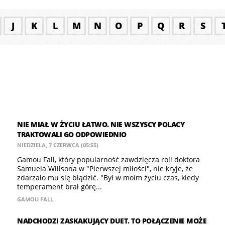
J
K
L
M
N
O
P
Q
R
S
NIE MIAŁ W ŻYCIU ŁATWO. NIE WSZYSCY POLACY
TRAKTOWALI GO ODPOWIEDNIO
NIEDZIELA, 7 CZERWCA (05:55)
Gamou Fall, który popularność zawdzięcza roli doktora
Samuela Willsona w "Pierwszej miłości", nie kryje, że
zdarzało mu się błądzić. "Był w moim życiu czas, kiedy
temperament brał górę...
GAMOU FALL
NADCHODZI ZASKAKUJĄCY DUET. TO POŁĄCZENIE MOŻE