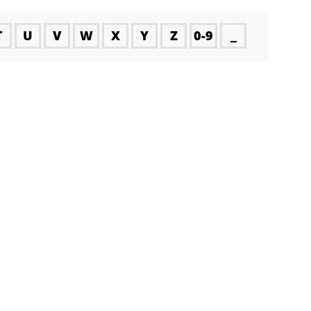
T
U
V
W
X
Y
Z
0-9
_