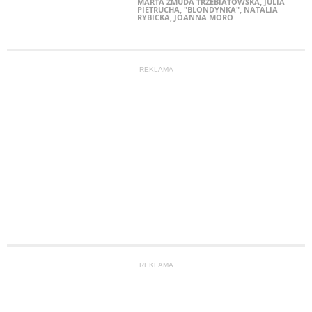
MARTA ŻMUDA TRZEBIATOWSKA
,
JULIA
PIETRUCHA
,
"BLONDYNKA"
,
NATALIA
RYBICKA
,
JOANNA MORO
REKLAMA
REKLAMA