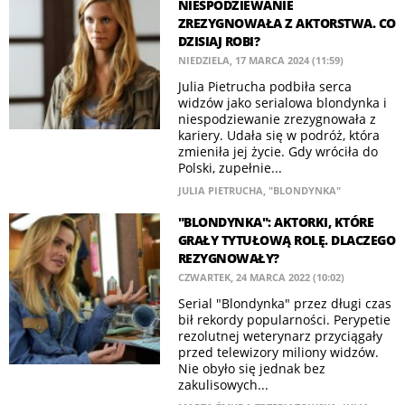
NIESPODZIEWANIE
ZREZYGNOWAŁA Z AKTORSTWA. CO
DZISIAJ ROBI?
NIEDZIELA, 17 MARCA 2024 (11:59)
Julia Pietrucha podbiła serca
widzów jako serialowa blondynka i
niespodziewanie zrezygnowała z
kariery. Udała się w podróż, która
zmieniła jej życie. Gdy wróciła do
Polski, zupełnie...
JULIA PIETRUCHA
,
"BLONDYNKA"
"BLONDYNKA": AKTORKI, KTÓRE
GRAŁY TYTUŁOWĄ ROLĘ. DLACZEGO
REZYGNOWAŁY?
CZWARTEK, 24 MARCA 2022 (10:02)
Serial "Blondynka" przez długi czas
bił rekordy popularności. Perypetie
rezolutnej weterynarz przyciągały
przed telewizory miliony widzów.
Nie obyło się jednak bez
zakulisowych...