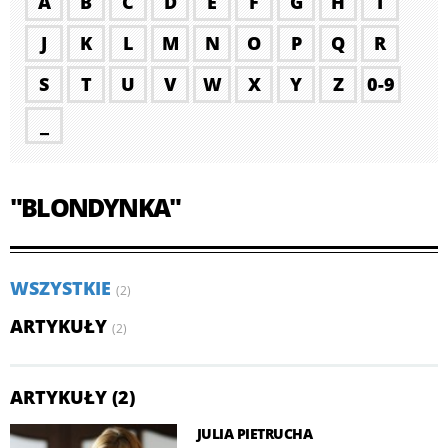
A
B
C
D
E
F
G
H
I
J
K
L
M
N
O
P
Q
R
S
T
U
V
W
X
Y
Z
0-9
_
"BLONDYNKA"
WSZYSTKIE
(2)
ARTYKUŁY
(2)
ARTYKUŁY (2)
JULIA PIETRUCHA