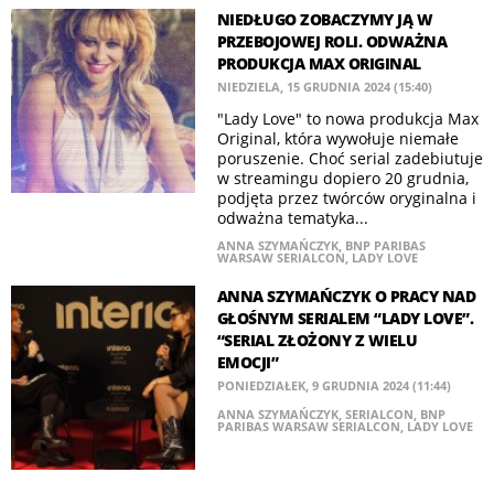
NIEDŁUGO ZOBACZYMY JĄ W
PRZEBOJOWEJ ROLI. ODWAŻNA
PRODUKCJA MAX ORIGINAL
NIEDZIELA, 15 GRUDNIA 2024 (15:40)
"Lady Love" to nowa produkcja Max
Original, która wywołuje niemałe
poruszenie. Choć serial zadebiutuje
w streamingu dopiero 20 grudnia,
podjęta przez twórców oryginalna i
odważna tematyka...
ANNA SZYMAŃCZYK
,
BNP PARIBAS
WARSAW SERIALCON
,
LADY LOVE
ANNA SZYMAŃCZYK O PRACY NAD
GŁOŚNYM SERIALEM “LADY LOVE”.
“SERIAL ZŁOŻONY Z WIELU
EMOCJI”
PONIEDZIAŁEK, 9 GRUDNIA 2024 (11:44)
ANNA SZYMAŃCZYK
,
SERIALCON
,
BNP
PARIBAS WARSAW SERIALCON
,
LADY LOVE