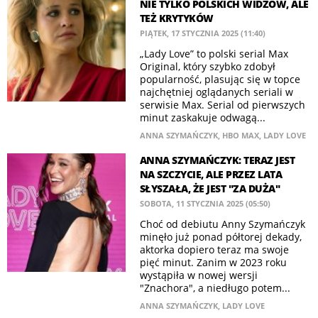
NIE TYLKO POLSKICH WIDZÓW, ALE
TEŻ KRYTYKÓW
PIĄTEK, 17 STYCZNIA 2025 (11:40)
„Lady Love” to polski serial Max
Original, który szybko zdobył
popularność, plasując się w topce
najchętniej oglądanych seriali w
serwisie Max. Serial od pierwszych
minut zaskakuje odwagą...
ANNA SZYMAŃCZYK
,
HBO MAX
,
LADY LOVE
ANNA SZYMAŃCZYK: TERAZ JEST
NA SZCZYCIE, ALE PRZEZ LATA
SŁYSZAŁA, ŻE JEST "ZA DUŻA"
SOBOTA, 11 STYCZNIA 2025 (05:50)
Choć od debiutu Anny Szymańczyk
minęło już ponad półtorej dekady,
aktorka dopiero teraz ma swoje
pięć minut. Zanim w 2023 roku
wystąpiła w nowej wersji
"Znachora", a niedługo potem...
ANNA SZYMAŃCZYK
,
LADY LOVE