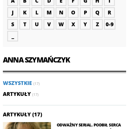
A
B
C
D
E
F
G
H
I
J
K
L
M
N
O
P
Q
R
S
T
U
V
W
X
Y
Z
0-9
_
ANNA SZYMAŃCZYK
WSZYSTKIE
(17)
ARTYKUŁY
(17)
ARTYKUŁY (17)
ODWAŻNY SERIAL. PODBIŁ SERCA