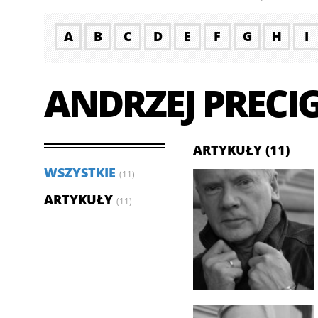
A
B
C
D
E
F
G
H
I
ANDRZEJ PRECI
ARTYKUŁY (11)
WSZYSTKIE
(11)
ARTYKUŁY
(11)