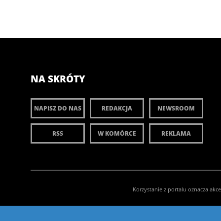
NA SKRÓTY
NAPISZ DO NAS
REDAKCJA
NEWSROOM
RSS
W KOMÓRCE
REKLAMA
Korzystanie z portalu oznacza akc