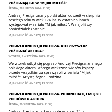
POŻEGNAJĄ GO W "M JAK MIŁOŚĆ"
ŚRODA, 28 LUTEGO 2024 (11:31)
Andrzej Precigs, znany polski aktor, odszedł w sierpniu
zeszłego roku w wieku 74 lat. W ostatnich latach
występował w serialu "M jak miłość". W najbliższy
poniedziałek zostanie...
M JAK MIŁOŚĆ
,
ANDRZEJ PRECIGS
POGRZEB ANDRZEJA PRECIGSA. KTO PRZYSZEDŁ
POŻEGNAĆ AKTORA?
WTOREK, 5 WRZEŚNIA 2023 (12:48)
We wtorek odbył się pogrzeb Andrzej Precigsa, znanego
polskiego aktora, którego większość widzów kojarzy
przede wszystkim za sprawą roli w serialu "M jak
miłość". Artystę żegnali rodzina...
M JAK MIŁOŚĆ
,
ANDRZEJ PRECIGS
POGRZEB ANDRZEJA PRECIGSA. PODANO DATĘ I MIEJSCE
POCHÓWKU AKTORA
ŚRODA, 30 SIERPNIA 2023 (11:34)
Andrzej Precigs zmarł w sobotę w wieku 74 lat.