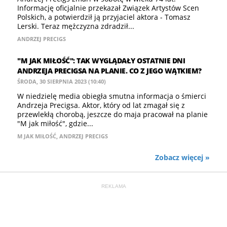
Informację oficjalnie przekazał Związek Artystów Scen
Polskich, a potwierdził ją przyjaciel aktora - Tomasz
Lerski. Teraz mężczyzna zdradził...
ANDRZEJ PRECIGS
"M JAK MIŁOŚĆ": TAK WYGLĄDAŁY OSTATNIE DNI
ANDRZEJA PRECIGSA NA PLANIE. CO Z JEGO WĄTKIEM?
ŚRODA, 30 SIERPNIA 2023 (10:40)
W niedzielę media obiegła smutna informacja o śmierci
Andrzeja Precigsa. Aktor, który od lat zmagał się z
przewlekłą chorobą, jeszcze do maja pracował na planie
"M jak miłość", gdzie...
M JAK MIŁOŚĆ
,
ANDRZEJ PRECIGS
Zobacz więcej »
REKLAMA