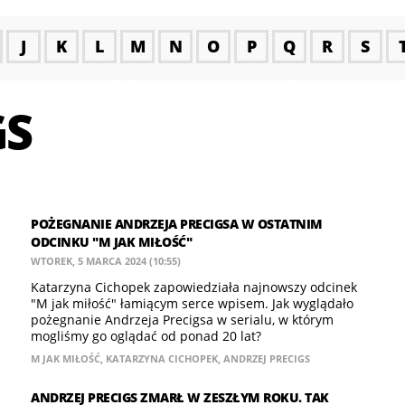
J
K
L
M
N
O
P
Q
R
S
GS
POŻEGNANIE ANDRZEJA PRECIGSA W OSTATNIM
ODCINKU "M JAK MIŁOŚĆ"
WTOREK, 5 MARCA 2024 (10:55)
Katarzyna Cichopek zapowiedziała najnowszy odcinek
"M jak miłość" łamiącym serce wpisem. Jak wyglądało
pożegnanie Andrzeja Precigsa w serialu, w którym
mogliśmy go oglądać od ponad 20 lat?
M JAK MIŁOŚĆ
,
KATARZYNA CICHOPEK
,
ANDRZEJ PRECIGS
ANDRZEJ PRECIGS ZMARŁ W ZESZŁYM ROKU. TAK