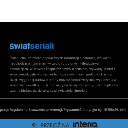
Świat Seriali to źródło najświeższych informacji o aktorach, wątkach i
nadchodzących zmianach w twoich ulubionych telewizyjnych
produkcjach. W serwisie znajdziesz newsy o serialach, wywiady, plotki z
życia gwiazd, galerie zdjęć, wideo, opisy odcinków i godziny ich emisji.
Dzięki wygodnej budowie strony możesz śledzić wszystkie wydarzenia w
serialowym światku lub skupić się tylko na wybranych tytułach. Bądź cały
czas na bieżąco dzięki serwisowi swiatseriali.interia.pl
eptację
Regulaminu
.
Ustawienia preferencji.
Prywatność
. Copyright by
INTERIA.PL
1999-2
PRZEJDŹ NA