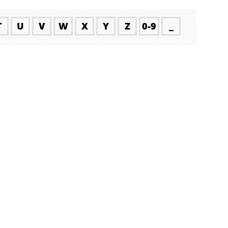
T
U
V
W
X
Y
Z
0-9
_