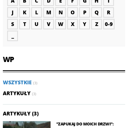
A
B
C
D
E
F
G
H
I
J
K
L
M
N
O
P
Q
R
S
T
U
V
W
X
Y
Z
0-9
_
WP
WSZYSTKIE
(3)
ARTYKUŁY
(3)
ARTYKUŁY (3)
"ZAPUKAJ DO MOICH DRZWI":