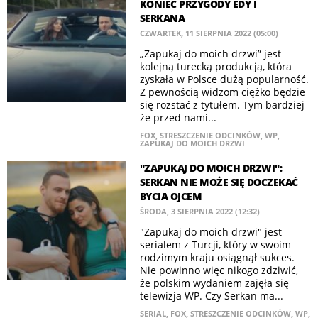
KONIEC PRZYGODY EDY I
SERKANA
CZWARTEK, 11 SIERPNIA 2022 (05:00)
„Zapukaj do moich drzwi” jest
kolejną turecką produkcją, która
zyskała w Polsce dużą popularność.
Z pewnością widzom ciężko będzie
się rozstać z tytułem. Tym bardziej
że przed nami...
FOX
,
STRESZCZENIE ODCINKÓW
,
WP
,
ZAPUKAJ DO MOICH DRZWI
"ZAPUKAJ DO MOICH DRZWI":
SERKAN NIE MOŻE SIĘ DOCZEKAĆ
BYCIA OJCEM
ŚRODA, 3 SIERPNIA 2022 (12:32)
"Zapukaj do moich drzwi" jest
serialem z Turcji, który w swoim
rodzimym kraju osiągnął sukces.
Nie powinno więc nikogo zdziwić,
że polskim wydaniem zajęła się
telewizja WP. Czy Serkan ma...
SERIAL
,
FOX
,
STRESZCZENIE ODCINKÓW
,
WP
,