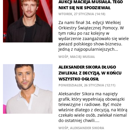
AUKCJI MACIEJA MUSIAŁA. TEGO
NIKT SIĘ NIE SPODZIEWAŁ
WTOREK, 27 STYCZNIA (14:18)
Za nami finał 34. edycji Wielkiej
Orkiestry Świątecznej Pomocy. W
tym roku po raz kolejny w
wydarzenie zaangażowało się wiele
gwiazd polskiego show-biznesu.
Jedną z najpopularniejszych...
WOŚP
,
MACIEJ MUSIAŁ
ALEKSANDER SIKORA DŁUGO
ZWLEKAŁ Z DECYZJĄ. W KOŃCU
WSZYSTKO OGŁOSIŁ
PONIEDZIAŁEK, 26 STYCZNIA (12:11)
Aleksander Sikora ma napięty
grafik, który wypełniają obowiązki
telewizyjne i radiowe. Być może
właśnie dlatego z decyzją, na którą
czekało wiele osób, zwlekał niemal
do ostatniej chwili....
WOŚP
,
ALEKSANDER SIKORA