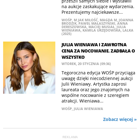
przeszli samych siebie i wystawili
na aukcje zaskakujące wydarzenia.
Prezentujemy najciekawsze...
WOŚP
,
M JAK MIŁOŚĆ
,
MAGDA M
,
JOANNA
BRODZIK
,
PAWEŁ MAŁASZYŃSKI
,
ANNA
DERESZOWSKA
,
MACIEJ MUSIAŁ
,
JULIA
WIENIAWA
,
KAMILA URZĘDOWSKA
,
LALKA
(2025)
JULIA WIENIAWA I ZAWROTNA
CENA ZA NOCOWANIE. ZADBAŁA O
WSZYSTKO
WTOREK, 20 STYCZNIA (09:36)
Tegoroczna edycja WOŚP przyciąga
uwagę dzięki niecodziennej aukcji
Julii Wieniawy. Artystka zaprosi
laureata oraz jego znajomych na
wspólne nocowanie z szeregiem
atrakcji. Wieniawa...
WOŚP
,
JULIA WIENIAWA
Zobacz więcej »
REKLAMA