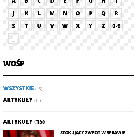
A
B
C
D
E
F
G
H
I
J
K
L
M
N
O
P
Q
R
S
T
U
V
W
X
Y
Z
0-9
_
WOŚP
WSZYSTKIE
(15)
ARTYKUŁY
(15)
ARTYKUŁY (15)
SZOKUJĄCY ZWROT W SPRAWIE