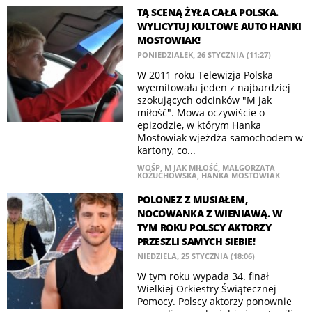
TĄ SCENĄ ŻYŁA CAŁA POLSKA.
WYLICYTUJ KULTOWE AUTO HANKI
MOSTOWIAK!
PONIEDZIAŁEK, 26 STYCZNIA (11:27)
W 2011 roku Telewizja Polska
wyemitowała jeden z najbardziej
szokujących odcinków "M jak
miłość". Mowa oczywiście o
epizodzie, w którym Hanka
Mostowiak wjeżdża samochodem w
kartony, co...
WOŚP
,
M JAK MIŁOŚĆ
,
MAŁGORZATA
KOŻUCHOWSKA
,
HANKA MOSTOWIAK
POLONEZ Z MUSIAŁEM,
NOCOWANKA Z WIENIAWĄ. W
TYM ROKU POLSCY AKTORZY
PRZESZLI SAMYCH SIEBIE!
NIEDZIELA, 25 STYCZNIA (18:06)
W tym roku wypada 34. finał
Wielkiej Orkiestry Świątecznej
Pomocy. Polscy aktorzy ponownie