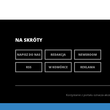
NA SKRÓTY
NAPISZ DO NAS
REDAKCJA
NEWSROOM
RSS
W KOMÓRCE
REKLAMA
Korzystanie z portalu oznacza akc