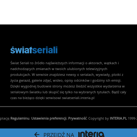
Świat Seriali to źródło najświeższych informacji o aktorach, wątkach i
nadchodzących zmianach w twoich ulubionych telewizyjnych
produkcjach. W serwisie znajdziesz newsy o serialach, wywiady, plotki z
życia gwiazd, galerie zdjęć, wideo, opisy odcinków i godziny ich emisji.
Dzięki wygodnej budowie strony możesz śledzić wszystkie wydarzenia w
serialowym światku lub skupić się tylko na wybranych tytułach. Bądź cały
czas na bieżąco dzięki serwisowi swiatseriali.interia.pl
eptację
Regulaminu
.
Ustawienia preferencji.
Prywatność
. Copyright by
INTERIA.PL
1999-2
PRZEJDŹ NA