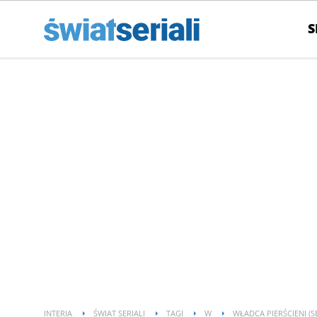
S
INTERIA
ŚWIAT SERIALI
TAGI
W
WŁADCA PIERŚCIENI (S