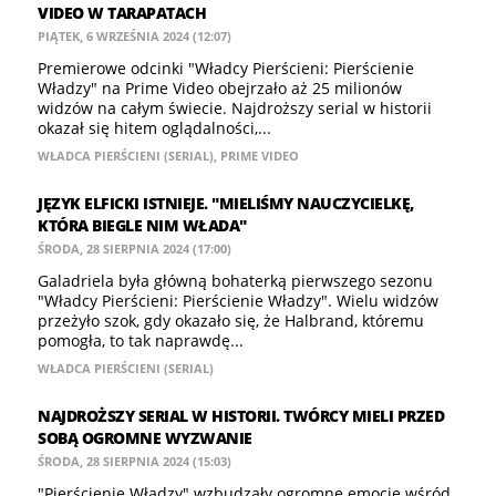
VIDEO W TARAPATACH
PIĄTEK, 6 WRZEŚNIA 2024 (12:07)
Premierowe odcinki "Władcy Pierścieni: Pierścienie
Władzy" na Prime Video obejrzało aż 25 milionów
widzów na całym świecie. Najdroższy serial w historii
okazał się hitem oglądalności,...
WŁADCA PIERŚCIENI (SERIAL)
,
PRIME VIDEO
JĘZYK ELFICKI ISTNIEJE. "MIELIŚMY NAUCZYCIELKĘ,
KTÓRA BIEGLE NIM WŁADA"
ŚRODA, 28 SIERPNIA 2024 (17:00)
Galadriela była główną bohaterką pierwszego sezonu
"Władcy Pierścieni: Pierścienie Władzy". Wielu widzów
przeżyło szok, gdy okazało się, że Halbrand, któremu
pomogła, to tak naprawdę...
WŁADCA PIERŚCIENI (SERIAL)
NAJDROŻSZY SERIAL W HISTORII. TWÓRCY MIELI PRZED
SOBĄ OGROMNE WYZWANIE
ŚRODA, 28 SIERPNIA 2024 (15:03)
"Pierścienie Władzy" wzbudzały ogromne emocje wśród