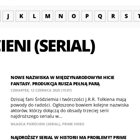
J
K
L
M
N
O
P
Q
R
S
ENI (SERIAL)
NOWE NAZWISKA W MIĘDZYNARODOWYM HICIE
FANTASY. PRODUKCJA RUSZA PEŁNĄ PARĄ
CZWARTEK, 12 CZERWCA 2025 (15:07)
Dzisiaj fani Śródziemia i twórczości J.R.R. Tolkiena mają
powody do radości. Ogłoszono bowiem kolejne nazwiska
aktorów, którzy dołączą do obsady trzeciej serii
najdroższego serialu w...
WŁADCA PIERŚCIENI (SERIAL)
,
PRIME VIDEO
NAJDROŻSZY SERIAL W HISTORII MA PROBLEMY? PRIME