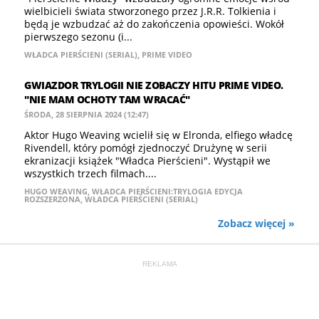
wielbicieli świata stworzonego przez J.R.R. Tolkienia i
będą je wzbudzać aż do zakończenia opowieści. Wokół
pierwszego sezonu (i...
WŁADCA PIERŚCIENI (SERIAL)
,
PRIME VIDEO
GWIAZDOR TRYLOGII NIE ZOBACZY HITU PRIME VIDEO.
"NIE MAM OCHOTY TAM WRACAĆ"
ŚRODA, 28 SIERPNIA 2024 (12:47)
Aktor Hugo Weaving wcielił się w Elronda, elfiego władcę
Rivendell, który pomógł zjednoczyć Drużynę w serii
ekranizacji książek "Władca Pierścieni". Wystąpił we
wszystkich trzech filmach....
HUGO WEAVING
,
WŁADCA PIERŚCIENI:TRYLOGIA EDYCJA
ROZSZERZONA
,
WŁADCA PIERŚCIENI (SERIAL)
Zobacz więcej »
REKLAMA