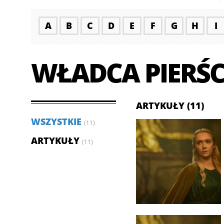
A
B
C
D
E
F
G
H
I
WŁADCA PIERŚCI
ARTYKUŁY (11)
WSZYSTKIE
(11)
ARTYKUŁY
(11)