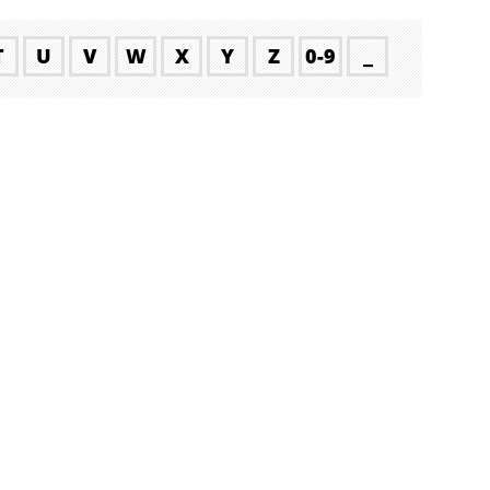
T
U
V
W
X
Y
Z
0-9
_