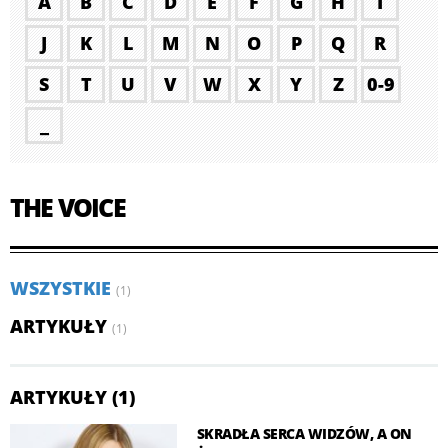
A
B
C
D
E
F
G
H
I
J
K
L
M
N
O
P
Q
R
S
T
U
V
W
X
Y
Z
0-9
_
THE VOICE
WSZYSTKIE
(1)
ARTYKUŁY
(1)
ARTYKUŁY (1)
SKRADŁA SERCA WIDZÓW, A ON