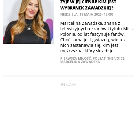
ŻYJE W JEJ CIENIU! KIM JEST
WYBRANEK ZAWADZKIEJ?
NIEDZIELA, 18 MAJA 2025 (15:09)
Marcelina Zawadzka, znana z
telewizyjnych ekranów i tytułu Miss
Polonia, od lat fascynuje fanów.
Choć sama jest gwiazdą, wielu z
nich zastanawia się, kim jest
mężczyzna, który skradł jej...
PIERWSZA MIŁOŚĆ
,
POLSAT
,
THE VOICE
,
MARCELINA ZAWADZKA
REKLAMA