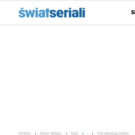
S
INTERIA
ŚWIAT SERIALI
TAGI
'
'THE MANDALORIAN'