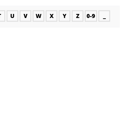
T
U
V
W
X
Y
Z
0-9
_