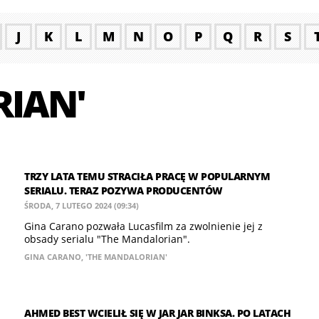
J
K
L
M
N
O
P
Q
R
S
RIAN'
TRZY LATA TEMU STRACIŁA PRACĘ W POPULARNYM
SERIALU. TERAZ POZYWA PRODUCENTÓW
ŚRODA, 7 LUTEGO 2024 (09:34)
Gina Carano pozwała Lucasfilm za zwolnienie jej z
obsady serialu "The Mandalorian".
GINA CARANO
,
'THE MANDALORIAN'
AHMED BEST WCIELIŁ SIĘ W JAR JAR BINKSA. PO LATACH