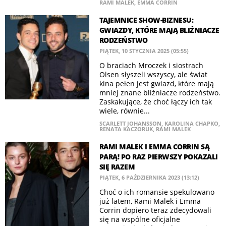
RAMI MALEK
,
EMMA CORRIN
TAJEMNICE SHOW-BIZNESU:
GWIAZDY, KTÓRE MAJĄ BLIŹNIACZE
RODZEŃSTWO
PIĄTEK, 10 STYCZNIA 2025 (05:55)
O braciach Mroczek i siostrach
Olsen słyszeli wszyscy, ale świat
kina pełen jest gwiazd, które mają
mniej znane bliźniacze rodzeństwo.
Zaskakujące, że choć łączy ich tak
wiele, równie...
SCARLETT JOHANSSON
,
KAROLINA CHAPKO
,
RENATA KACZORUK
,
RAMI MALEK
RAMI MALEK I EMMA CORRIN SĄ
PARĄ! PO RAZ PIERWSZY POKAZALI
SIĘ RAZEM
PIĄTEK, 6 PAŹDZIERNIKA 2023 (13:12)
Choć o ich romansie spekulowano
już latem, Rami Malek i Emma
Corrin dopiero teraz zdecydowali
się na wspólne oficjalne