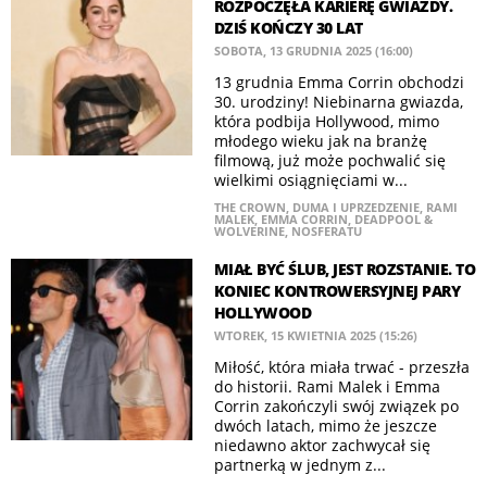
ROZPOCZĘŁA KARIERĘ GWIAZDY.
DZIŚ KOŃCZY 30 LAT
SOBOTA, 13 GRUDNIA 2025 (16:00)
13 grudnia Emma Corrin obchodzi
30. urodziny! Niebinarna gwiazda,
która podbija Hollywood, mimo
młodego wieku jak na branżę
filmową, już może pochwalić się
wielkimi osiągnięciami w...
THE CROWN
,
DUMA I UPRZEDZENIE
,
RAMI
MALEK
,
EMMA CORRIN
,
DEADPOOL &
WOLVERINE
,
NOSFERATU
MIAŁ BYĆ ŚLUB, JEST ROZSTANIE. TO
KONIEC KONTROWERSYJNEJ PARY
HOLLYWOOD
WTOREK, 15 KWIETNIA 2025 (15:26)
Miłość, która miała trwać - przeszła
do historii. Rami Malek i Emma
Corrin zakończyli swój związek po
dwóch latach, mimo że jeszcze
niedawno aktor zachwycał się
partnerką w jednym z...