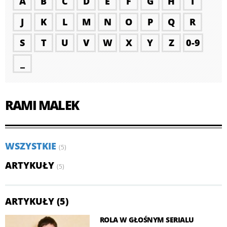
A
B
C
D
E
F
G
H
I
J
K
L
M
N
O
P
Q
R
S
T
U
V
W
X
Y
Z
0-9
_
RAMI MALEK
WSZYSTKIE
(5)
ARTYKUŁY
(5)
ARTYKUŁY (5)
ROLA W GŁOŚNYM SERIALU