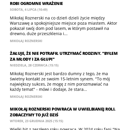
ROBI OGROMNE WRAŻENIE
SOBOTA, 4 LIPCA (10:49)
Mikołaj Roznerski na co dzień dzieli życie między
Warszawę a spokojniejsze miejsce poza miastem. Aktor
pokazał swój dom pod lasem, w którym postawił na
drewno, duże przeszklenia i...
MIKOŁAJ ROZNERSKI
ŻAŁUJE, ŻE NIE POTRAFIŁ UTRZYMAĆ RODZINY. "BYŁEM
ZA MŁODY I ZA GŁUPI"
NIEDZIELA, 28 CZERWCA (15:15)
Mikołaj Roznerski jest bardzo dumny z tego, że ma
świetny kontakt ze swoim 15-letnim synem. "To mój
największy sukces, że mogę z nim porozmawiać na
każdy temat" - mówi i dodaje, że stara...
MIKOŁAJ ROZNERSKI
MIKOŁAJ ROZNERSKI POWRACA W UWIELBIANEJ ROLI.
ZOBACZYMY TO JUŻ DZIŚ
WTOREK, 23 GRUDNIA 2025 (15:15)
Wielki hit z zeszłego roku powraca. W 2024 roku fani "Na