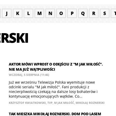
J
K
L
M
N
O
P
Q
R
S
RSKI
AKTOR MÓWI WPROST O ODEJŚCIU Z "M JAK MIŁOŚĆ".
NIE MA JUŻ WĄTPLIWOŚCI
WCZORAJ, 5 SIERPNIA (11:46)
Już we wrześniu Telewizja Polska wyemituje nowe
odcinki serialu "M jak miłość". Fani produkcji z
niecierpliwością czekają na dalsze losy bohaterów i
kontynuację emocjonujących wątków. Co...
KRZYSZTOF KWIATKOWSKI
,
TVP
,
M JAK MIŁOŚĆ
,
MIKOŁAJ ROZNERSKI
TAK MIESZKA MIKOŁAJ ROZNERSKI. DOM POD LASEM