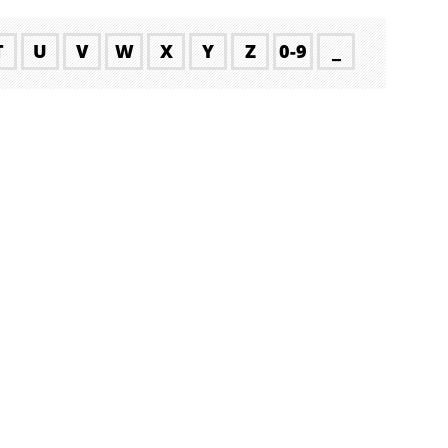
T
U
V
W
X
Y
Z
0-9
_