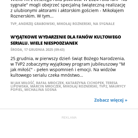
sygnale" mogli obejrzeć specjalną świąteczną realizację
z ulubionymi aktorami i aktorskim gościem - Mikołajem
Roznerskim. W tym...
TVP
,
ANDRZEJ GRABOWSKI
,
MIKOŁAJ ROZNERSKI
,
NA SYGNALE
WYJĄTKOWE WYDARZENIE DLA FANÓW KULTOWEGO
SERIALU. WIELE NIESPODZIANEK
ŚRODA, 17 GRUDNIA 2025 (09:43)
25 grudnia, w pierwszy dzień świąt Bożego Narodzenia,
w TVP2 zobaczymy wyjątkowy program jubileuszowy "M
jak miłość" - pełen wspomnień i emocji. Na widzów
kultowego serialu czeka mnóstwo...
M JAK MIŁOŚĆ
,
RAFAŁ MROCZEK
,
KATARZYNA CICHOPEK
,
TERESA
LIPOWSKA
,
MARCIN MROCZEK
,
MIKOŁAJ ROZNERSKI
,
TVP2
,
MAURYCY
POPIEL
,
MICHALINA SOSNA
Zobacz więcej »
REKLAMA