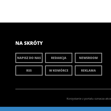
NA SKRÓTY
NAPISZ DO NAS
REDAKCJA
NEWSROOM
RSS
W KOMÓRCE
REKLAMA
Korzystanie z portalu oznacza akc