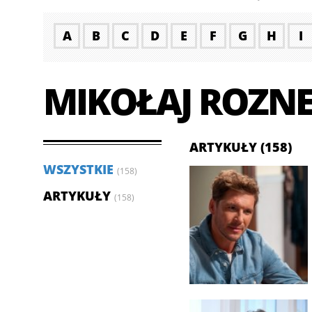
A
B
C
D
E
F
G
H
I
MIKOŁAJ ROZNE
ARTYKUŁY (158)
WSZYSTKIE
(158)
ARTYKUŁY
(158)