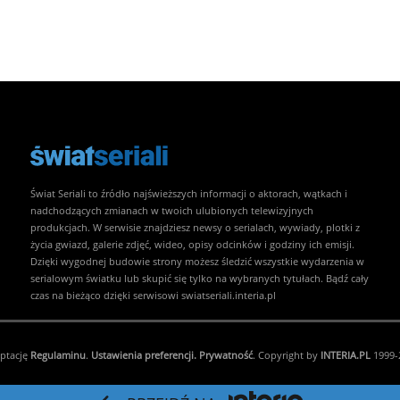
Świat Seriali to źródło najświeższych informacji o aktorach, wątkach i
nadchodzących zmianach w twoich ulubionych telewizyjnych
produkcjach. W serwisie znajdziesz newsy o serialach, wywiady, plotki z
życia gwiazd, galerie zdjęć, wideo, opisy odcinków i godziny ich emisji.
Dzięki wygodnej budowie strony możesz śledzić wszystkie wydarzenia w
serialowym światku lub skupić się tylko na wybranych tytułach. Bądź cały
czas na bieżąco dzięki serwisowi swiatseriali.interia.pl
eptację
Regulaminu
.
Ustawienia preferencji.
Prywatność
. Copyright by
INTERIA.PL
1999-2