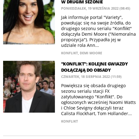
W DRUGIM SEZONIE
PONIEDZIAŁEK, 19 WRZEŚNIA 2022 (08:45)
Jak informuje portal "Variety",
powołując się na swoje źródła, do
drugiego sezonu serialu "Konflikt"
dołączyła Demi Moore ("Niemoralna
propozycja"). Przypadła jej w
udziale rola Ann...
KONFLIKT
,
DEMI MOORE
"KONFLIKT": KOLEJNE GWIAZDY
DOŁĄCZAJĄ DO OBSADY
CZWARTEK, 18 SIERPNIA 2022 (11:59)
Powiększa się obsada drugiego
sezonu serialu stacji FX
zatytułowanego "Konflikt". Do
ogłoszonych wcześniej Naomi Watts
i Chloe Sevigny dołączyli teraz
Calista Flockhart, Tom Hollander...
KONFLIKT