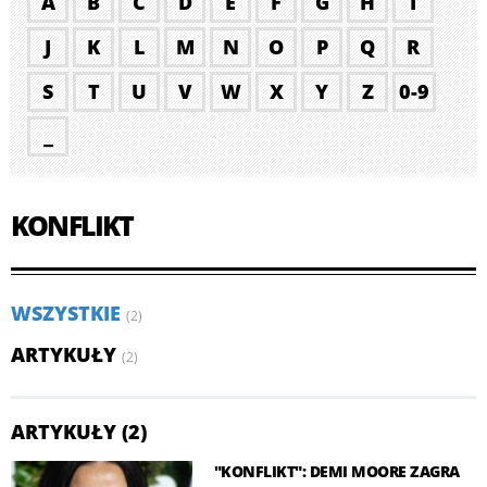
A
B
C
D
E
F
G
H
I
J
K
L
M
N
O
P
Q
R
S
T
U
V
W
X
Y
Z
0-9
_
KONFLIKT
WSZYSTKIE
(2)
ARTYKUŁY
(2)
ARTYKUŁY (2)
"KONFLIKT": DEMI MOORE ZAGRA