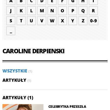
A
B
C
D
E
F
G
H
I
J
K
L
M
N
O
P
Q
R
S
T
U
V
W
X
Y
Z
0-9
_
CAROLINE DERPIENSKI
WSZYSTKIE
(1)
ARTYKUŁY
(1)
ARTYKUŁY (1)
CELEBRYTKA PRZESZŁA