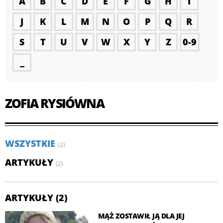
A
B
C
D
E
F
G
H
I
J
K
L
M
N
O
P
Q
R
S
T
U
V
W
X
Y
Z
0-9
_
ZOFIA RYSIÓWNA
WSZYSTKIE
(2)
ARTYKUŁY
(2)
ARTYKUŁY (2)
MĄŻ ZOSTAWIŁ JĄ DLA JEJ