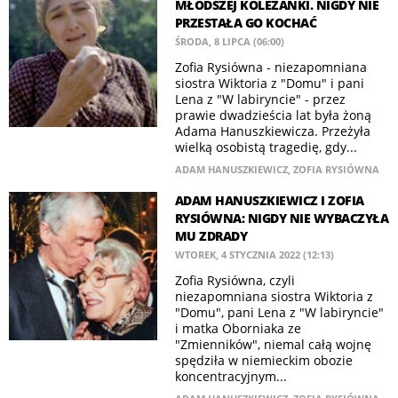
MŁODSZEJ KOLEŻANKI. NIGDY NIE
PRZESTAŁA GO KOCHAĆ
ŚRODA, 8 LIPCA (06:00)
Zofia Rysiówna - niezapomniana
siostra Wiktoria z "Domu" i pani
Lena z "W labiryncie" - przez
prawie dwadzieścia lat była żoną
Adama Hanuszkiewicza. Przeżyła
wielką osobistą tragedię, gdy...
ADAM HANUSZKIEWICZ
,
ZOFIA RYSIÓWNA
ADAM HANUSZKIEWICZ I ZOFIA
RYSIÓWNA: NIGDY NIE WYBACZYŁA
MU ZDRADY
WTOREK, 4 STYCZNIA 2022 (12:13)
Zofia Rysiówna, czyli
niezapomniana siostra Wiktoria z
"Domu", pani Lena z "W labiryncie"
i matka Oborniaka ze
"Zmienników", niemal całą wojnę
spędziła w niemieckim obozie
koncentracyjnym...