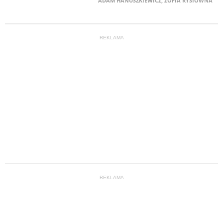
ADAM HANUSZKIEWICZ
,
ZOFIA RYSIÓWNA
REKLAMA
REKLAMA