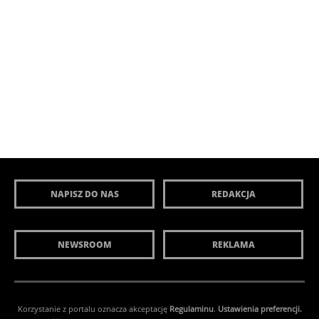
NAPISZ DO NAS
REDAKCJA
NEWSROOM
REKLAMA
Korzystanie z portalu oznacza akceptację
Regulaminu
.
Ustawienia preferencji.