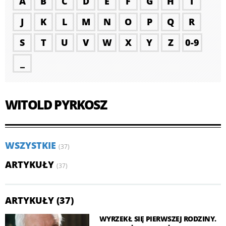
A
B
C
D
E
F
G
H
I
J
K
L
M
N
O
P
Q
R
S
T
U
V
W
X
Y
Z
0-9
_
WITOLD PYRKOSZ
WSZYSTKIE
(37)
ARTYKUŁY
(37)
ARTYKUŁY (37)
WYRZEKŁ SIĘ PIERWSZEJ RODZINY.