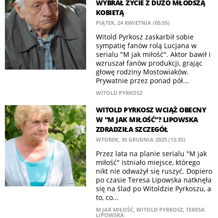
WYBRAŁ ŻYCIE Z DUŻO MŁODSZĄ
KOBIETĄ
PIĄTEK, 24 KWIETNIA (05:55)
Witold Pyrkosz zaskarbił sobie
sympatię fanów rolą Lucjana w
serialu "M jak miłość". Aktor bawił i
wzruszał fanów produkcji, grając
głowę rodziny Mostowiaków.
Prywatnie przez ponad pół...
WITOLD PYRKOSZ
WITOLD PYRKOSZ WCIĄŻ OBECNY
W "M JAK MIŁOŚĆ"? LIPOWSKA
ZDRADZIŁA SZCZEGÓŁ
WTOREK, 30 GRUDNIA 2025 (13:35)
Przez lata na planie serialu "M jak
miłość" istniało miejsce, którego
nikt nie odważył się ruszyć. Dopiero
po czasie Teresa Lipowska natknęła
się na ślad po Witoldzie Pyrkoszu, a
to, co...
M JAK MIŁOŚĆ
,
WITOLD PYRKOSZ
,
TERESA
LIPOWSKA