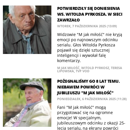
POTWIERDZIŁY SIĘ DONIESIENIA
WS. WITOLDA PYRKOSZA. W SIECI
ZAWRZAŁO
WTOREK, 7 PAŹDZIERNIKA 2025 (13:09)
Widzowie "M jak miłość" nie kryją
emocji po najnowszym odcinku
serialu. Głos Witolda Pyrkosza
pojawił się dzięki sztucznej
inteligencji i wywołał falę
komentarzy.
M JAK MIŁOŚĆ
,
WITOLD PYRKOSZ
,
TERESA
LIPOWSKA
,
TVP VOD
POŻEGNALIŚMY GO 8 LAT TEMU.
NIEBAWEM POWRÓCI W
JUBILEUSZU "M JAK MIŁOŚĆ"
PONIEDZIAŁEK, 6 PAŹDZIERNIKA 2025 (11:28)
Fani "M jak miłość" mogą
przygotować się na ogromne
emocje! W specjalnym,
jubileuszowym odcinku z okazji 25-
lecia serialu, na ekrany powróci