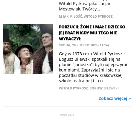
Witold Pyrkosz jako Lucjan
Mostowiak. Twórcy...
M JAK MIŁOŚĆ
,
WITOLD PYRKOSZ
PORZUCIŁ ŻONĘ I MAŁE DZIECKO.
JEJ BRAT NIGDY MU TEGO NIE
WYBACZYŁ
ŚRODA, 26 LUTEGO 2025 (11:14)
Gdy w 1973 roku Witold Pyrkosz i
Bogusz Bilewski spotkali się na
planie "Janosika", byli najlepszymi
kumplami. Zaprzyjaźnili się na
początku studiów w krakowskiej
szkole teatralnej i - co...
WITOLD PYRKOSZ
,
BOGUSZ BILEWSKI
Zobacz więcej »
REKLAMA