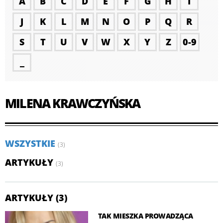
A
B
C
D
E
F
G
H
I
J
K
L
M
N
O
P
Q
R
S
T
U
V
W
X
Y
Z
0-9
_
MILENA KRAWCZYŃSKA
WSZYSTKIE
(3)
ARTYKUŁY
(3)
ARTYKUŁY (3)
TAK MIESZKA PROWADZĄCA