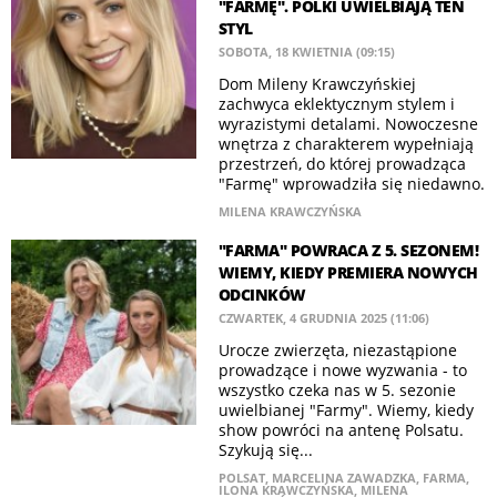
"FARMĘ". POLKI UWIELBIAJĄ TEN
STYL
SOBOTA, 18 KWIETNIA (09:15)
Dom Mileny Krawczyńskiej
zachwyca eklektycznym stylem i
wyrazistymi detalami. Nowoczesne
wnętrza z charakterem wypełniają
przestrzeń, do której prowadząca
"Farmę" wprowadziła się niedawno.
MILENA KRAWCZYŃSKA
"FARMA" POWRACA Z 5. SEZONEM!
WIEMY, KIEDY PREMIERA NOWYCH
ODCINKÓW
CZWARTEK, 4 GRUDNIA 2025 (11:06)
Urocze zwierzęta, niezastąpione
prowadzące i nowe wyzwania - to
wszystko czeka nas w 5. sezonie
uwielbianej "Farmy". Wiemy, kiedy
show powróci na antenę Polsatu.
Szykują się...
POLSAT
,
MARCELINA ZAWADZKA
,
FARMA
,
ILONA KRAWCZYŃSKA
,
MILENA