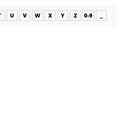
T
U
V
W
X
Y
Z
0-9
_