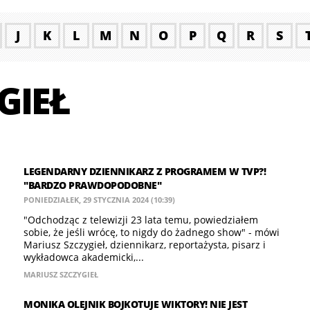
J
K
L
M
N
O
P
Q
R
S
GIEŁ
LEGENDARNY DZIENNIKARZ Z PROGRAMEM W TVP?!
"BARDZO PRAWDOPODOBNE"
PONIEDZIAŁEK, 29 STYCZNIA 2024 (10:39)
"Odchodząc z telewizji 23 lata temu, powiedziałem
sobie, że jeśli wrócę, to nigdy do żadnego show" - mówi
Mariusz Szczygieł, dziennikarz, reportażysta, pisarz i
wykładowca akademicki,...
MARIUSZ SZCZYGIEŁ
MONIKA OLEJNIK BOJKOTUJE WIKTORY! NIE JEST