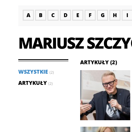
A
B
C
D
E
F
G
H
I
MARIUSZ SZCZY
ARTYKUŁY (2)
WSZYSTKIE
(2)
ARTYKUŁY
(2)