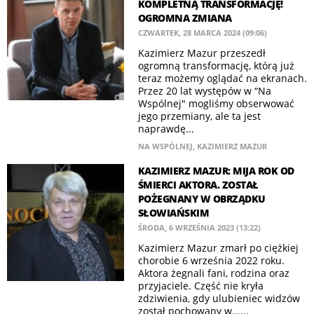
KOMPLETNĄ TRANSFORMACJĘ!
OGROMNA ZMIANA
CZWARTEK, 28 MARCA 2024 (09:06)
Kazimierz Mazur przeszedł
ogromną transformację, którą już
teraz możemy oglądać na ekranach.
Przez 20 lat występów w “Na
Wspólnej" mogliśmy obserwować
jego przemiany, ale ta jest
naprawdę...
NA WSPÓLNEJ
,
KAZIMIERZ MAZUR
KAZIMIERZ MAZUR: MIJA ROK OD
ŚMIERCI AKTORA. ZOSTAŁ
POŻEGNANY W OBRZĄDKU
SŁOWIAŃSKIM
ŚRODA, 6 WRZEŚNIA 2023 (13:22)
Kazimierz Mazur zmarł po ciężkiej
chorobie 6 września 2022 roku.
Aktora żegnali fani, rodzina oraz
przyjaciele. Część nie kryła
zdziwienia, gdy ulubieniec widzów
został pochowany w......