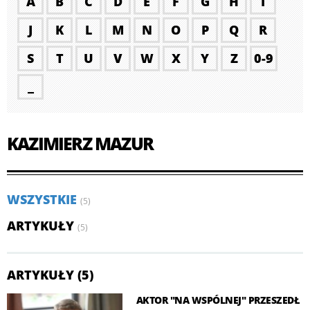
A
B
C
D
E
F
G
H
I
J
K
L
M
N
O
P
Q
R
S
T
U
V
W
X
Y
Z
0-9
_
KAZIMIERZ MAZUR
WSZYSTKIE
(5)
ARTYKUŁY
(5)
ARTYKUŁY (5)
AKTOR "NA WSPÓLNEJ" PRZESZEDŁ