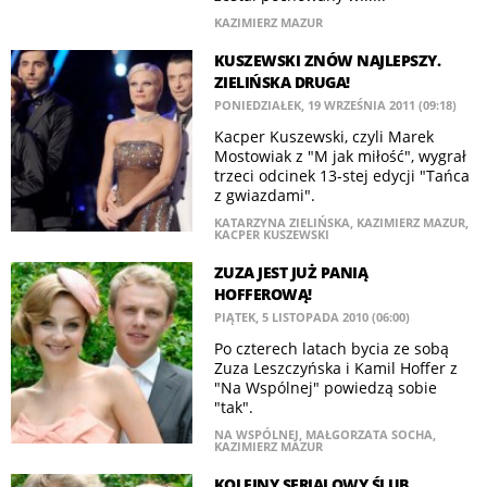
KAZIMIERZ MAZUR
KUSZEWSKI ZNÓW NAJLEPSZY.
ZIELIŃSKA DRUGA!
PONIEDZIAŁEK, 19 WRZEŚNIA 2011 (09:18)
Kacper Kuszewski, czyli Marek
Mostowiak z "M jak miłość", wygrał
trzeci odcinek 13-stej edycji "Tańca
z gwiazdami".
KATARZYNA ZIELIŃSKA
,
KAZIMIERZ MAZUR
,
KACPER KUSZEWSKI
ZUZA JEST JUŻ PANIĄ
HOFFEROWĄ!
PIĄTEK, 5 LISTOPADA 2010 (06:00)
Po czterech latach bycia ze sobą
Zuza Leszczyńska i Kamil Hoffer z
"Na Wspólnej" powiedzą sobie
"tak".
NA WSPÓLNEJ
,
MAŁGORZATA SOCHA
,
KAZIMIERZ MAZUR
KOLEJNY SERIALOWY ŚLUB