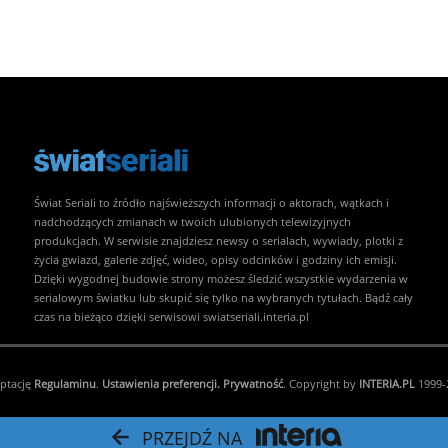
Świat Seriali to źródło najświeższych informacji o aktorach, wątkach i
nadchodzących zmianach w twoich ulubionych telewizyjnych
produkcjach. W serwisie znajdziesz newsy o serialach, wywiady, plotki z
życia gwiazd, galerie zdjęć, wideo, opisy odcinków i godziny ich emisji.
Dzięki wygodnej budowie strony możesz śledzić wszystkie wydarzenia w
serialowym światku lub skupić się tylko na wybranych tytułach. Bądź cały
czas na bieżąco dzięki serwisowi swiatseriali.interia.pl
eptację
Regulaminu
.
Ustawienia preferencji.
Prywatność
. Copyright by
INTERIA.PL
1999-2
PRZEJDŹ NA