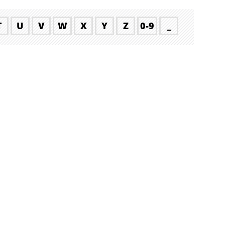
T
U
V
W
X
Y
Z
0-9
_