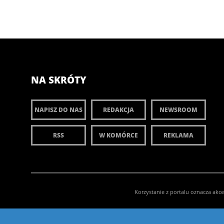
NA SKRÓTY
NAPISZ DO NAS
REDAKCJA
NEWSROOM
RSS
W KOMÓRCE
REKLAMA
Korzystanie z portalu oznacza akc