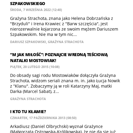
SZPAKOWSKIEGO
ŚRODA, 7 WRZEŚNIA 2022 (12:40)
Grażyna Strachota, znana jako Helena Dobrzańska z
"Brzyduli" i Irena Krawiec z "Barw szczęścia", jest
nierozerwalnie kojarzona ze swoim mężem Dariuszem
Szpakowskim. Nie ma w tym nic...
DARIUSZ SZPAKOWSKI
,
GRAŻYNA STRACHOTA
“M JAK MIŁOŚĆ": POZNAJCIE WREDNĄ TEŚCIOWĄ
NATALKI MOSTOWIAK!
PIĄTEK, 20 LUTEGO 2015 (10:08)
Do obsady sagi rodu Mostowiaków dołączyła Grażyna
Strachota, widzom seriali znana m. in. jako Łucja Nowik
z “Klanu". Zobaczymy ją w roli Katarzyny Maj, matki
Darka (Marcel Sabat), z...
GRAŻYNA STRACHOTA
I KTO TU KŁAMIE?
CZWARTEK, 17 PAŹDZIERNIKA 2013 (08:50)
Arkadiusz (Daniel Olbrychski) wyznał Grażynce
(Małgorzata Ostrowska-Królikowska), że nie da się już