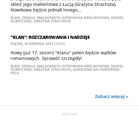
skleić jego małżeństwa z Łucją (Grażyna Strachota).
Nowikowa będzie jednak innego...
KLAN
,
SERIALE
,
MAŁGORZATA OSTROWSKA-KRÓLIKOWSKA
,
DANIEL
OLBRYCHSKI
,
GRAŻYNA STRACHOTA
"KLAN": ROZCZAROWANIA I NADZIEJE
PIĄTEK, 16 SIERPNIA 2013 (12:57)
Nowy (już 17. sezon!) "Klanu" pełen będzie wątków
romansowych. Sprawdź szczegóły!
KLAN
,
SERIALE
,
MAŁGORZATA OSTROWSKA-KRÓLIKOWSKA
,
DANIEL
OLBRYCHSKI
,
GRAŻYNA STRACHOTA
,
AGNIESZKA KACZOROWSKA-
PELA
Zobacz więcej »
REKLAMA