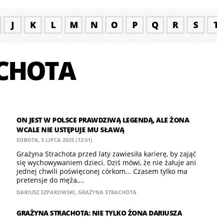
J
K
L
M
N
O
P
Q
R
S
CHOTA
ON JEST W POLSCE PRAWDZIWĄ LEGENDĄ, ALE ŻONA
WCALE NIE USTĘPUJE MU SŁAWĄ
SOBOTA, 5 LIPCA 2025 (12:51)
Grażyna Strachota przed laty zawiesiła karierę, by zająć
się wychowywaniem dzieci. Dziś mówi, że nie żałuje ani
jednej chwili poświęconej córkom... Czasem tylko ma
pretensje do męża,...
DARIUSZ SZPAKOWSKI
,
GRAŻYNA STRACHOTA
GRAŻYNA STRACHOTA: NIE TYLKO ŻONA DARIUSZA