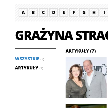
A
B
C
D
E
F
G
H
I
GRAŻYNA STRA
ARTYKUŁY (7)
WSZYSTKIE
(7)
ARTYKUŁY
(7)