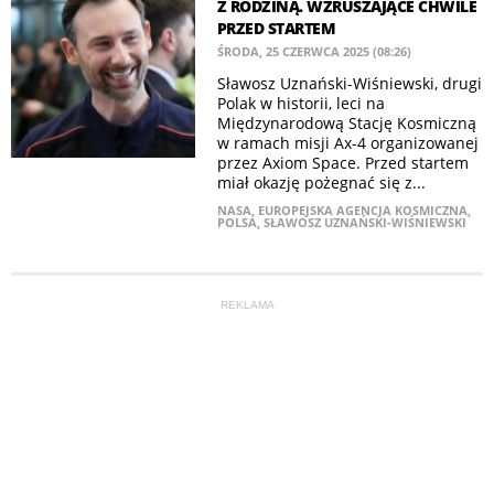
Z RODZINĄ. WZRUSZAJĄCE CHWILE
PRZED STARTEM
ŚRODA, 25 CZERWCA 2025 (08:26)
Sławosz Uznański-Wiśniewski, drugi
Polak w historii, leci na
Międzynarodową Stację Kosmiczną
w ramach misji Ax-4 organizowanej
przez Axiom Space. Przed startem
miał okazję pożegnać się z...
NASA
,
EUROPEJSKA AGENCJA KOSMICZNA
,
POLSA
,
SŁAWOSZ UZNAŃSKI-WIŚNIEWSKI
REKLAMA