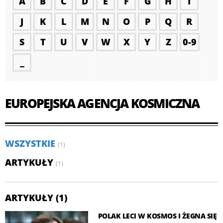
A
B
C
D
E
F
G
H
I
J
K
L
M
N
O
P
Q
R
S
T
U
V
W
X
Y
Z
0-9
_
EUROPEJSKA AGENCJA KOSMICZNA
WSZYSTKIE
(1)
ARTYKUŁY
(1)
ARTYKUŁY (1)
POLAK LECI W KOSMOS I ŻEGNA SIĘ