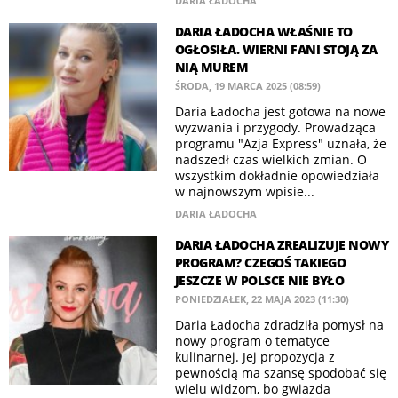
DARIA ŁADOCHA
DARIA ŁADOCHA WŁAŚNIE TO
OGŁOSIŁA. WIERNI FANI STOJĄ ZA
NIĄ MUREM
ŚRODA, 19 MARCA 2025 (08:59)
Daria Ładocha jest gotowa na nowe
wyzwania i przygody. Prowadząca
programu "Azja Express" uznała, że
nadszedł czas wielkich zmian. O
wszystkim dokładnie opowiedziała
w najnowszym wpisie...
DARIA ŁADOCHA
DARIA ŁADOCHA ZREALIZUJE NOWY
PROGRAM? CZEGOŚ TAKIEGO
JESZCZE W POLSCE NIE BYŁO
PONIEDZIAŁEK, 22 MAJA 2023 (11:30)
Daria Ładocha zdradziła pomysł na
nowy program o tematyce
kulinarnej. Jej propozycja z
pewnością ma szansę spodobać się
wielu widzom, bo gwiazda