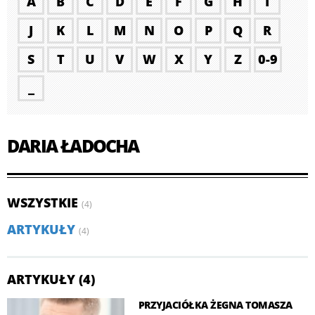
A
B
C
D
E
F
G
H
I
J
K
L
M
N
O
P
Q
R
S
T
U
V
W
X
Y
Z
0-9
_
DARIA ŁADOCHA
WSZYSTKIE
(4)
ARTYKUŁY
(4)
ARTYKUŁY (4)
PRZYJACIÓŁKA ŻEGNA TOMASZA