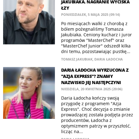
JAKUBIAKA. NAGRANIE WYCISKA
ŁZY
PONIEDZIAŁEK, 5 MAJA 2025 (09:14)
Po miesiącach walki z chorobą z
bólem pożegnaliśmy Tomasza
Jakubiaka. Ceniony kucharz i juror
programów "MasterChef" oraz
"MasterChef Junior" odszedł kilka
dni temu, pozostawiając pustkę...
TOMASZ JAKUBIAK
,
DARIA ŁADOCHA
DARIA ŁADOCHA WYRZUCONA Z
"AZJA EXPRESS"? ZNAMY
NAZWISKO JEJ NASTĘPCZYNI
NIEDZIELA, 20 KWIETNIA 2025 (20:06)
Daria Ładocha kończy swoją
przygodę z programem "Azja
Express". Choć decyzja o zmianie
prowadzącej została podjęta przez
producentów, Ładocha z
optymizmem patrzy w przyszłość,
licząc na...