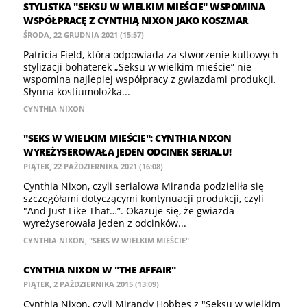
STYLISTKA "SEKSU W WIELKIM MIEŚCIE" WSPOMINA
WSPÓŁPRACĘ Z CYNTHIĄ NIXON JAKO KOSZMAR
ŚRODA, 22 GRUDNIA 2021 (15:57)
Patricia Field, która odpowiada za stworzenie kultowych
stylizacji bohaterek „Seksu w wielkim mieście” nie
wspomina najlepiej współpracy z gwiazdami produkcji.
Słynna kostiumolożka...
CYNTHIA NIXON
"SEKS W WIELKIM MIEŚCIE": CYNTHIA NIXON
WYREŻYSEROWAŁA JEDEN ODCINEK SERIALU!
PIĄTEK, 22 PAŹDZIERNIKA 2021 (16:08)
Cynthia Nixon, czyli serialowa Miranda podzieliła się
szczegółami dotyczącymi kontynuacji produkcji, czyli
"And Just Like That…”. Okazuje się, że gwiazda
wyreżyserowała jeden z odcinków...
CYNTHIA NIXON
,
"SEKS W WIELKIM MIEŚCIE"
CYNTHIA NIXON W "THE AFFAIR"
PIĄTEK, 2 PAŹDZIERNIKA 2015 (13:09)
Cynthia Nixon, czyli Mirandy Hobbes z "Seksu w wielkim