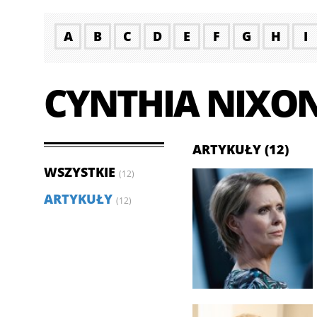
A
B
C
D
E
F
G
H
I
CYNTHIA NIXO
ARTYKUŁY (12)
WSZYSTKIE
(12)
ARTYKUŁY
(12)