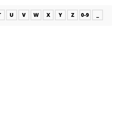
T
U
V
W
X
Y
Z
0-9
_