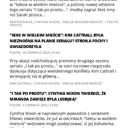
w "Seksie w wielkim mieście", a później nowej odsłonie
tego serialu "I tak po prostu...", miałby zagrać ktoś inny
niż Sarah Jessica...
KRISTIN DAVIS
,
CYNTHIA NIXON
,
"SEKS W WIELKIM MIEŚCIE"
,
I TAK PO
PROSTU
"SEKS W WIELKIM MIEŚCIE": KIM CATTRALL BYŁA
NIEZNOŚNA NA PLANIE SERIALU? STROIŁA FOCHY I
GWIAZDORZYŁA
PIĄTEK, 16 CZERWCA 2023 (14:34)
Przy okazji nadchodzącej premiery drugiego sezonu
serialu „I tak po prostu…” w sieci na nowo rozgorzała
dyskusja dotycząca wieloletniego konfliktu Kim Cattrall i
wcielającej się w główną...
KIM CATTRALL
,
CYNTHIA NIXON
,
"SEKS W WIELKIM MIEŚCIE"
"I TAK PO PROSTU": CYNTHIA NIXON TWIERDZI, ŻE
MIRANDA ZAWSZE BYŁA LESBIJKĄ?
PIĄTEK, 3 CZERWCA 2022 (13:50)
Cynthia Nixon w najnowszym wywiadzie z serwisem
ENews stwierdziła, że już w odcinkach "Seksu w wielkim
mieście" widzowie mogli podejrzewać, iż jej bohaterka,