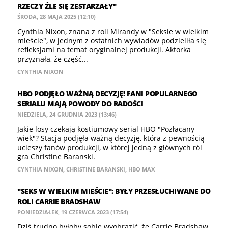
RZECZY ŹLE SIĘ ZESTARZAŁY"
ŚRODA, 28 MAJA 2025 (12:10)
Cynthia Nixon, znana z roli Mirandy w "Seksie w wielkim
mieście", w jednym z ostatnich wywiadów podzieliła się
refleksjami na temat oryginalnej produkcji. Aktorka
przyznała, że część...
CYNTHIA NIXON
HBO PODJĘŁO WAŻNĄ DECYZJĘ! FANI POPULARNEGO
SERIALU MAJĄ POWODY DO RADOŚCI
NIEDZIELA, 24 GRUDNIA 2023 (13:46)
Jakie losy czekają kostiumowy serial HBO "Pozłacany
wiek"? Stacja podjęła ważną decyzję, która z pewnością
ucieszy fanów produkcji, w której jedną z głównych ról
gra Christine Baranski.
CYNTHIA NIXON
,
CHRISTINE BARANSKI
,
HBO MAX
"SEKS W WIELKIM MIEŚCIE": BYŁY PRZESŁUCHIWANE DO
ROLI CARRIE BRADSHAW
PONIEDZIAŁEK, 19 CZERWCA 2023 (17:54)
Dziś trudno byłoby sobie wyobrazić, że Carrie Bradshaw