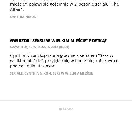
mieście", pojawi się gościnnie w 2. sezonie serialu "The
Affair".
CYNTHIA NIXON
GWIAZDA "SEKSU W WIELKIM MIEŚCIE" POETKĄ?
CZWARTEK, 13 WRZEŚNIA 2012 (05:00)
Cynthia Nixon, kojarzona głównie z serialem "Seks w
wielkim mieście", przyjęła rolę w filmie biograficznym o
poetce Emily Dickinson.
SERIALE
,
CYNTHIA NIXON
,
SEKS W WIELKIM MIEŚCIE
REKLAMA