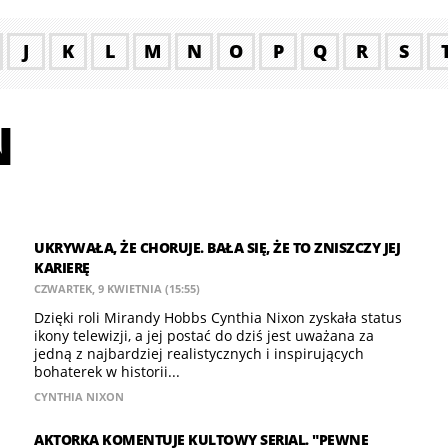
J
K
L
M
N
O
P
Q
R
S
N
UKRYWAŁA, ŻE CHORUJE. BAŁA SIĘ, ŻE TO ZNISZCZY JEJ
KARIERĘ
CZWARTEK, 9 KWIETNIA (15:55)
Dzięki roli Mirandy Hobbs Cynthia Nixon zyskała status
ikony telewizji, a jej postać do dziś jest uważana za
jedną z najbardziej realistycznych i inspirujących
bohaterek w historii...
CYNTHIA NIXON
AKTORKA KOMENTUJE KULTOWY SERIAL. "PEWNE