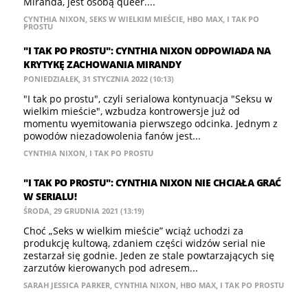
Miranda, jest osobą queer....
CYNTHIA NIXON
,
SEKS W WIELKIM MIEŚCIE
,
HBO MAX
,
I TAK PO
PROSTU
"I TAK PO PROSTU": CYNTHIA NIXON ODPOWIADA NA
KRYTYKĘ ZACHOWANIA MIRANDY
PONIEDZIAŁEK, 31 STYCZNIA 2022 (10:13)
"I tak po prostu", czyli serialowa kontynuacja "Seksu w
wielkim mieście", wzbudza kontrowersje już od
momentu wyemitowania pierwszego odcinka. Jednym z
powodów niezadowolenia fanów jest...
CYNTHIA NIXON
,
I TAK PO PROSTU
"I TAK PO PROSTU": CYNTHIA NIXON NIE CHCIAŁA GRAĆ
W SERIALU!
ŚRODA, 29 GRUDNIA 2021 (13:19)
Choć „Seks w wielkim mieście” wciąż uchodzi za
produkcję kultową, zdaniem części widzów serial nie
zestarzał się godnie. Jeden ze stale powtarzających się
zarzutów kierowanych pod adresem...
SARAH JESSICA PARKER
,
CYNTHIA NIXON
,
HBO MAX
,
I TAK PO PROSTU