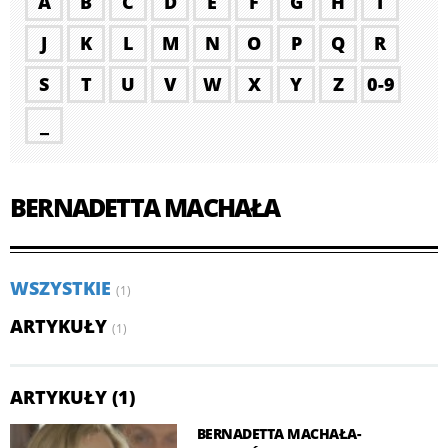
A
B
C
D
E
F
G
H
I
J
K
L
M
N
O
P
Q
R
S
T
U
V
W
X
Y
Z
0-9
_
BERNADETTA MACHAŁA
WSZYSTKIE
(1)
ARTYKUŁY
(1)
ARTYKUŁY (1)
BERNADETTA MACHAŁA-